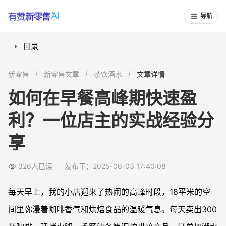
导航
目录
选址决定客流：写字楼与医院区域的潜力
新零售
新零售文章
茶饮酒水
文章详情
产品口感与品类：如何满足多样化需求？
如何在早餐高峰期快速盈
性价比与套餐策略：抓住消费者心理
利？一位店主的实战经验分
爆单背后的效率工具：如何应对订单高峰？
总结：小店成功运营的核心思路
享
326人已读
发布于：2025-06-03 17:40:08
每天早上，我的小店迎来了热闹的高峰时段，18平米的空
间里弥漫着咖啡香气和烘焙食品的温暖气息。每天卖出300