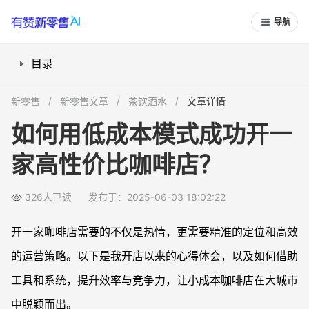
导航
目录
精准选址：从人群需求出发
新零售
新零售文章
茶饮酒水
文章详情
早起需求：延长营业时间带来更多订单
如何用低成本模式成功开一
产品组合：让性价比成为制胜法宝
家高性价比咖啡店？
大额订单：企业团购提升营业额
低成本模式：小投入撬动大市场
326人已读
发布于：2025-06-03 18:02:22
总结
开一家咖啡店需要的不仅是热情，更需要精准的定位和高效
的运营策略。以下是我开店以来的心得体会，以及如何借助
工具和系统，提升效率与竞争力，让小成本咖啡店在大城市
中脱颖而出。