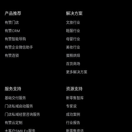
产品推荐
解决方案
有赞门店
文旅行业
有赞CRM
鞋服行业
有赞智能导购
母婴行业
有赞企业微信助手
美妆行业
有赞连锁
蛋糕烘焙
百货商场
更多解决方案
服务支持
资源支持
基础交付服务
新零售智库
门店私域启动服务
专家说
门店私域经营咨询服务
成功案例
有赞云定制
行业报告
大客户SMILE+服务
新零售资讯