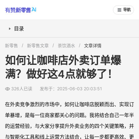
导航
目录
1. 定价策略：客单价比低价更重要
新零售
新零售文章
茶饮酒水
文章详情
2. 优化产品图：视觉效果就是第一印象
如何让咖啡店外卖订单爆
3. 设置引流品：快速锁定顾客下单决策
满？做好这4点就够了！
4. 复购率是关键：稳定出品+快速更新
高效工具助力外卖运营
326人已读
发布于：2025-06-03 20:03:51
在外卖竞争激烈的市场中，如何让咖啡店脱颖而出、实现订
单暴增，是每一位商家都关心的问题。我将结合自己一年半
的运营经验，与大家分享提升外卖业务的四个关键策略，并
与智能化工具和线上运营方法结合，让每一步都更高效、更