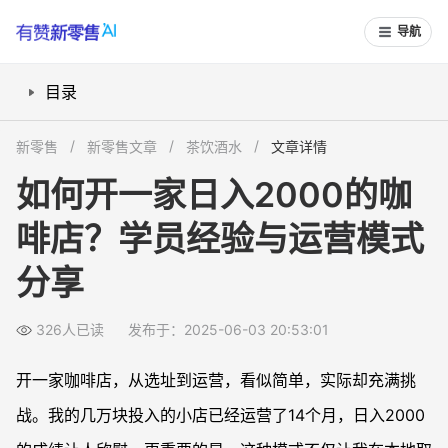
导航
目录
小店成功的核心：接地气的产品与多元化场景
新零售
新零售文章
茶饮酒水
文章详情
选址、装修与设备采购：一站式规划的重要性
如何开一家日入2000的咖
产品创新与私域运营：持续增长的驱动力
啡店？学员经验与运营模式
学员成功案例：复制模式，实现快速盈利
问题反馈与辅助支持：为创业者保驾护航
分享
326人已读
发布于：2025-06-03 20:53:01
开一家咖啡店，从选址到运营，看似简单，实际却充满挑
战。我的几万块投入的小店已经运营了14个月，日入2000