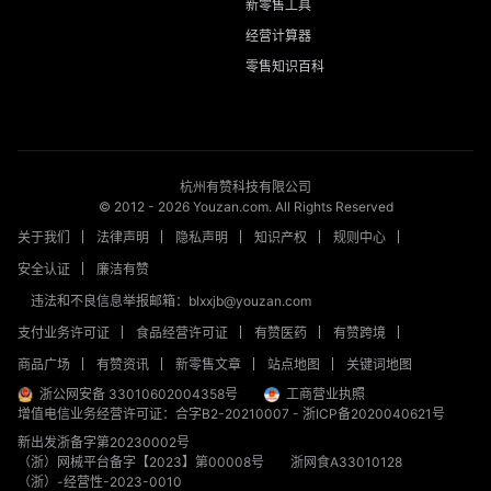
新零售工具
经营计算器
零售知识百科
杭州有赞科技有限公司
© 2012 -
2026
Youzan.com. All Rights Reserved
关于我们
法律声明
隐私声明
知识产权
规则中心
安全认证
廉洁有赞
违法和不良信息举报邮箱：blxxjb@youzan.com
支付业务许可证
食品经营许可证
有赞医药
有赞跨境
商品广场
有赞资讯
新零售文章
站点地图
关键词地图
浙公网安备 33010602004358号
工商营业执照
增值电信业务经营许可证：合字B2-20210007
-
浙ICP备2020040621号
新出发浙备字第20230002号
（浙）网械平台备字【2023】第00008号
浙网食A33010128
（浙）-经营性-2023-0010