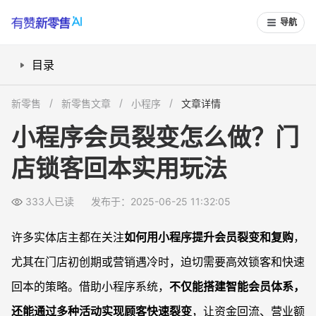
导航
目录
如何通过会员储值和优惠券提升复购与锁客？
新零售
新零售文章
小程序
文章详情
顾客怎么通过分享实现有效裂变？
小程序会员裂变怎么做？门
健康餐饮店主怎样用月卡/预售锁定客户？
店锁客回本实用玩法
快速提升营业额和回本需要关注哪些小程序功能？
常见问题
333人已读
发布于：2025-06-25 11:32:05
小程序会员储值活动怎么设置才能有效锁客？
我的门店适合做顾客裂变推广吗？如何避免亏损？
许多实体店主都在关注
如何用小程序提升会员裂变和复购
，
小程序优惠券转赠功能对门店有何帮助？
尤其在门店初创期或营销遇冷时，迫切需要高效锁客和快速
预售月卡或套餐适用于哪些门店？怎样推广效果好？
回本的策略。借助小程序系统，
不仅能搭建智能会员体系，
还能通过多种活动实现顾客快速裂变
，让资金回流、营业额