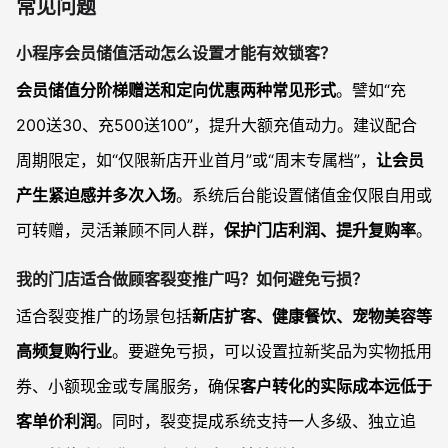
常见问题
小程序会员储值活动怎么设置才能有效锁客？
会员储值分阶梯赠送和定向优惠两种常见形式
。譬如“充
200送30、充500送100”，提升大额充值动力。建议配合
周期限定，如“仅限新店开业首月”或“周末专属档”，
让会员
产生紧迫感并多次入场
。系统后台能设置储值金仅限自用或
可转赠，灵活兼顾不同人群，
保护门店利润、提升复购率
。
我的门店适合做顾客裂变推广吗？如何避免亏损？
适合裂变推广的场景包括
新店扩客、健康餐饮、宠物美容等
高频复购行业
。要避免亏损，可以设置拉新奖品为实物抵用
券、小额现金或专属服务，确保
客户转化的实际成本远低于
客单价利润
。同时，裂变提成系统支持一人多级、独立追