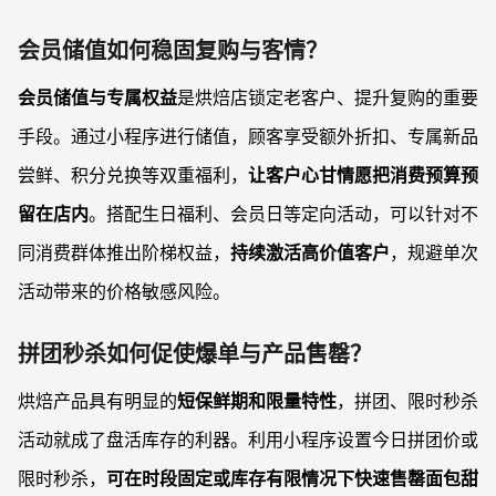
会员储值如何稳固复购与客情？
会员储值与专属权益
是烘焙店锁定老客户、提升复购的重要
手段。通过小程序进行储值，顾客享受额外折扣、专属新品
尝鲜、积分兑换等双重福利，
让客户心甘情愿把消费预算预
留在店内
。搭配生日福利、会员日等定向活动，可以针对不
同消费群体推出阶梯权益，
持续激活高价值客户
，规避单次
活动带来的价格敏感风险。
拼团秒杀如何促使爆单与产品售罄？
烘焙产品具有明显的
短保鲜期和限量特性
，拼团、限时秒杀
活动就成了盘活库存的利器。利用小程序设置今日拼团价或
限时秒杀，
可在时段固定或库存有限情况下快速售罄面包甜