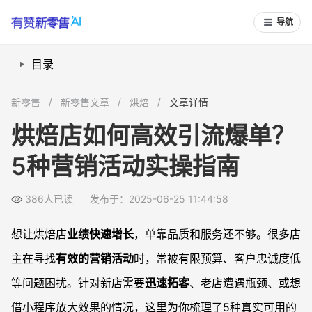
导航
目录
买赠活动适合短期高频引流吗？
新零售
新零售文章
烘焙
文章详情
小程序如何实现引流与个性化需求？
烘焙店如何高效引流爆单？
小程序裂变活动怎样做到自动拓客？
5种营销活动实操指南
会员储值如何稳固复购与客情？
拼团秒杀如何促使爆单与产品售罄？
386人已读
发布于：2025-06-25 11:44:58
常见问题
烘焙店做买赠活动有哪些注意事项？
想让烘焙店
业绩快速增长
，单靠品质和服务还不够。很多店
小程序邀请有礼如何提升客户裂变效率？
主在寻找
有效的营销活动
时，常被有限预算、客户忠诚度低
拼团和秒杀活动会影响产品品质感吗？
等问题困扰。针对新店需要
迅速拓客
、老店遭遇瓶颈、或想
烘焙店会员权益设计有哪些常见误区？
借小程序放大效果的情况，这里为你梳理了5种真实可用的