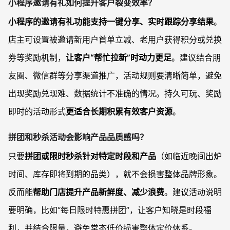
小程序邀请有礼如何提升客户裂变效率？
小程序的邀请有礼功能支持一键分享、实时跟踪分享结果
。
店主可设置被邀请新用户首单立减、老用户获得积分或兑换
券等奖励机制，
让客户“帮忙拉新”时动力更足
。建议结合朋
友圈、微信群等分享渠道推广，活动规则要清晰简单，避免
出现奖励兑现难、数据统计不准确的情况。持久可玩、奖励
即时的活动形式
更适合长期积累有效客户资源
。
拼团和秒杀活动会影响产品品质感吗？
只要
拼团或限时秒杀针对特定时段和产品
（如临近晚间出炉
时间、库存即将到期的品类），就不会损害整体品牌形象。
反而能
帮助门店提升产品新鲜度、减少浪费
。建议活动说明
要明确，比如“每日限时特惠拼团”，让客户知晓是时段福
利，并结合限量，避免常态低价损害整体定价体系。