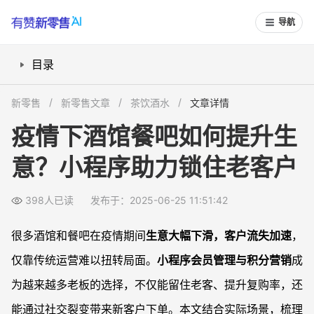
导航
目录
疫情影响下，酒馆餐吧客户流失怎么办？
新零售
新零售文章
茶饮酒水
文章详情
小程序会员管理如何帮助留存和复购？
疫情下酒馆餐吧如何提升生
积分兑换与抽奖活动怎么刺激长期消费？
意？小程序助力锁住老客户
新人优惠券和社交裂变还能怎么用？
“共享股东”分红机制提升客户参与感
398人已读
发布于：2025-06-25 11:51:42
用小程序避免低价活动伤口碑和利润
常见问题
很多酒馆和餐吧在疫情期间
生意大幅下滑，客户流失加速
，
疫情期间顾客不愿来店，怎么利用小程序激活老客户？
仅靠传统运营难以扭转局面。
小程序会员管理与积分营销
成
如何设置积分和会员权益才能让客户更有参与感？
为越来越多老板的选择，不仅能留住老客、提升复购率，还
小程序营销会不会导致过度打折，影响利润？
能通过社交裂变带来新客户下单。本文结合实际场景，梳理