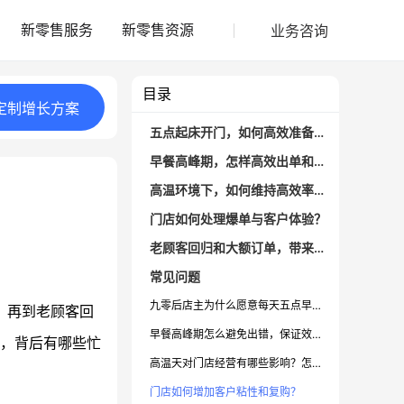
业务咨询
新零售服务
新零售资源
目录
定制
增长
方案
五点起床开门，如何高效准备门店运营？
早餐高峰期，怎样高效出单和分工？
高温环境下，如何维持高效率和体力？
门店如何处理爆单与客户体验？
老顾客回归和大额订单，带来哪些成就感？
常见问题
九零后店主为什么愿意每天五点早起开店？
，再到老顾客回
早餐高峰期怎么避免出错，保证效率？
，背后有哪些忙
高温天对门店经营有哪些影响？怎么应对？
门店如何增加客户粘性和复购？