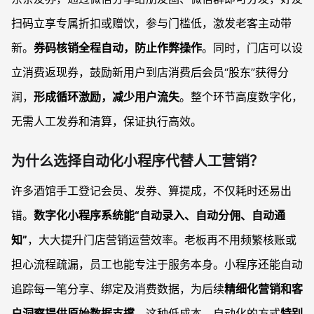
扫码立享专属折扣或赠饮，参与门槛低，激发老客主动带
新。
券码核销全程自动，防止作弊操作
。同时，门店可以设
立消费返现券，鼓励新用户到店消费后会员“股东”获得分
润，
形成循环激励，减少用户流失
。整个环节高度数字化，
无需人工发券和清算，保证执行高效。
为什么选择自动化小程序代替人工营销？
许多酒馆手工登记会员、发券、算提成，不仅耗时还易出
错。
数字化小程序系统能“自动录入、自动分佣、自动通
知”
，大大提升门店营销运营效率。老板再不用频繁核账或
担心流程疏漏，员工也能专注于服务本身。小程序还能自动
追踪每一笔分享、绑定及消费数据，为后续
精细化营销和客
户洞察提供原始数据支撑
。这种低成本、自动化的方式
特别