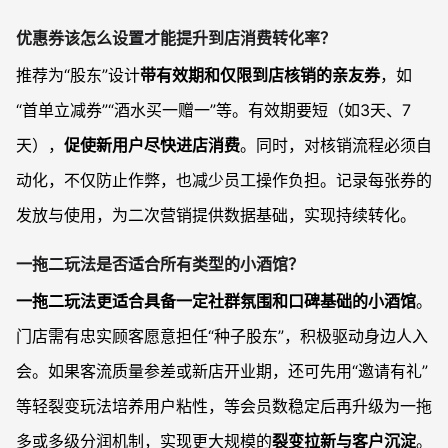
优惠券该怎么设置才能提升到店消费转化率？
推荐为“股东”设计
带有效期和仅限到店核销的亲友券
，如
“首单立减券”“酒水买一赠一”等。有效期要短（如3天、7
天），
促使新用户尽快进店消费
。同时，对核销流程必须自
动化，不仅防止作弊，也减少员工操作负担。记录每张券的
发放与使用，为二次营销提供数据基础，实现持续转化。
一拖二玩法是否适合所有类型的小酒馆？
一拖二玩法更适合具备一定社群氛围和口碑基础的小酒馆
。
门店需有忠实顾客愿意担任“种子股东”，积极驱动身边人入
会。如果客流质量参差或新店开业期，还可先用“邀请有礼”
等轻裂变玩法培养用户粘性，等会员数稳定后再升级为一拖
多或多级分润机制，实现更大规模的
裂变拉新与客户沉淀
。