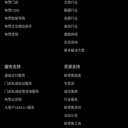
有赞门店
文旅行业
有赞CRM
鞋服行业
有赞智能导购
母婴行业
有赞企业微信助手
美妆行业
有赞连锁
蛋糕烘焙
百货商场
更多解决方案
服务支持
资源支持
基础交付服务
新零售智库
门店私域启动服务
专家说
门店私域经营咨询服务
成功案例
有赞云定制
行业报告
大客户SMILE+服务
新零售资讯
活动沙龙
新零售工具