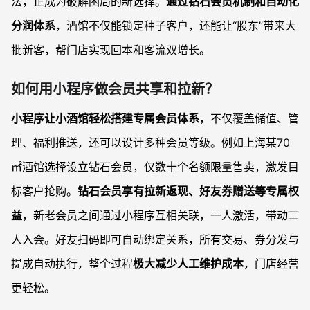
法，正成为破解困局的新选择。
通过钻石会员机制和自动化
分润体系
，酒馆不仅能锁定种子客户，还能让“股东”带来大
批新客，帮门店实现回本和客流双增长。
如何用小程序做会员共享和拉新？
小程序让小酒馆轻松搭建专属会员体系
，不仅覆盖储值、管
理、福利推送，还可以设计多种会员等级。例如上海某70
㎡酒馆选择设立钻石会员，仅数十个名额限量售卖，激发目
标客户抢购。
钻石会员享有拉新返现、好友券赠送等专属权
益
，新老会员之间通过小程序互相关联，一人激活，带动二
人入会。好友扫码即可自动绑定关系，所有交易、券分发与
提成自动执行，整个过程
极大减少人工维护成本
，门店经营
更轻松。