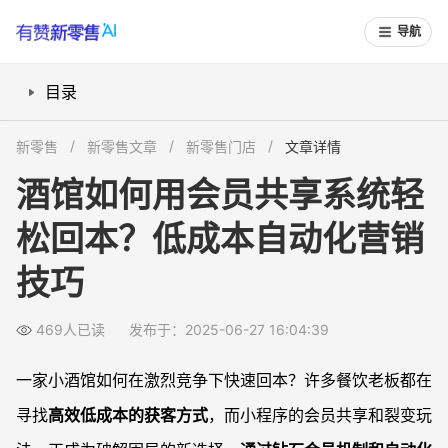
导航
目录
如何用小程序做会员共享和拉新？
新零售
新零售文章
新零售门店
文章详情
钻石会员+一拖二玩法，如何实现裂变增长？
酒馆如何用会员共享系统轻
优惠券和股东券怎样刺激消费和裂变？
松回本？低成本自动化营销
为什么选择自动化小程序代替人工营销？
小酒馆裂变拉新需要注意哪些细节？
技巧
常见问题
小酒馆适合用什么类型的小程序裂变工具？
469人已读
发布于：2025-06-27 16:04:39
钻石会员裂变容易出现哪些操作风险？
一家小酒馆如何在激烈竞争下快速回本？许多餐饮老板都在
优惠券该怎么设置才能提升到店消费转化率？
寻找
高效低成本的获客方式
，而小程序的会员共享和裂变玩
一拖二玩法是否适合所有类型的小酒馆？