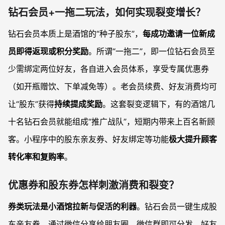
钻石会员+一拖二玩法，如何实现裂变增长？
钻石会员本质上是酒馆的“种子股东”，
每成功邀请一位新成
员即得返现或积分奖励
。所谓“一拖二”，即一位钻石会员至
少需绑定两位好友，各自进入会员体系，享受专属优惠券
（如开瓶赠饮、下单减免等）。老会员续费、好友消费均可
让“股东”获得
持续提成奖励
。这套裂变逻辑下，有的酒馆几
十名钻石会员就能组成“推广战队”，短期内带来上百名新顾
客。小程序中的股东亲友券、好友绑定等功能
极大提升顾客
转化率和复购率
。
优惠券和股东券怎样刺激消费和裂变？
券类玩法是小酒馆拉新与促活的利器
。钻石会员一键生成股
东亲友券，通过微信分享给朋友圈、微信群即可分发，好友