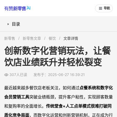
导航
目录
如何用数字化点餐系统提升门店业绩？
新零售
新零售文章
餐饮
文章详情
会员自动绑定与定向营销如何增强客户粘性？
创新数字化营销玩法，让餐
充值免单、共享股东等新玩法如何实现客户裂变？
饮店业绩跃升并轻松裂变
如何用优惠券和组合套餐带动多次消费？
如何控制运营成本，实现智能提效？
307人已读
发布于：2025-06-27 16:39:21
常见问题
数字化点餐系统容易上手吗？老年顾客适应吗？
最近越来越多餐饮店老板关注，如何通过
点餐系统和数字化
会员自动绑定后，数据安全吗？隐私会泄露吗？
会员营销工具
突破业绩瓶颈，提升客户粘性，实现顾客数量
充值免单、共享股东机制合法吗？实施起来会不会有风险？
和复购率的全面增长。
传统堂食+人工点单模式很难打破同
小店适不适合上数字化运营系统，投资大不大？
质化竞争局面
，而数字化运营和创新营销机制，正在成为行