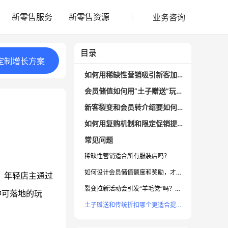
业务咨询
新零售服务
新零售资源
目录
定制
增长
方案
如何用稀缺性营销吸引新客加入会员？
会员储值如何用“土子赠送”玩法放大吸引力？
新客裂变和会员转介绍要如何设计奖励机制？
如何用复购机制和限定促销提升客户留存？
常见问题
稀缺性营销适合所有服装店吗？
如何设计会员储值额度和奖励，才能更具吸引力？
，年轻店主通过
裂变拉新活动会引发“羊毛党”吗？如何防控？
种可落地的玩
土子赠送和传统折扣哪个更适合提升会员储值？