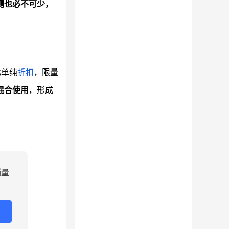
测也必不可少，
比单纯
折扣
，限量
混合使用
，形成
销量