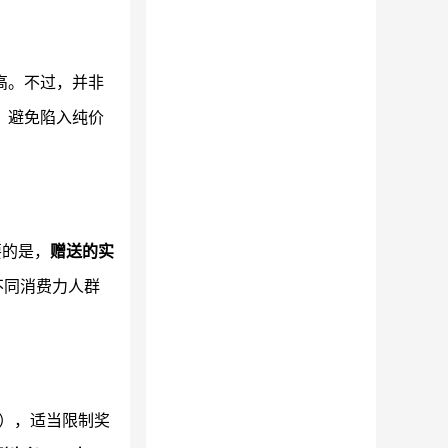
高。不过，并非
，避免陷入纯价
要的是，
赠送的实
不同消费力人群
），适当限制奖