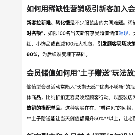
如何用稀缺性营销吸引新客加入会
新客拉新难、转化慢
是不少服装店的共同难题。稀缺
时名额”
，如限100名当天新客享受超值储值
返现
、
红、小饰品或直减100元大礼包，
引发顾客现场决
60%
，为后续裂变埋下基础。
会员储值如何用“土子赠送”玩法
储值型会员活动常陷入“长期无感”“优惠不够新”的
体商品，比纯折扣更容易唤起顾客行动。以服装店
热销的搭配单品
。这种实实在在、“看得见”的回报
**土子赠送能让当天储值额提升50%**以上，让