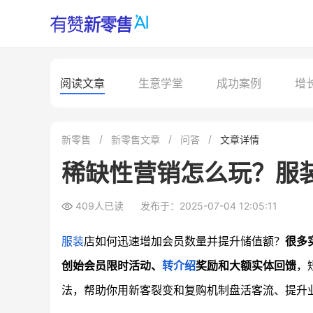
阅读文章
生意学堂
成功案例
增
新零售
新零售文章
问答
文章详情
稀缺性营销怎么玩？服
409人已读
发布于：2025-07-04 12:05:11
服装
店如何迅速增加会员数量并提升储值额？
很多
创始会员限时活动、
转介绍
奖励和大额实体回馈
，
法，帮助你用新客裂变和复购机制盘活客流、提升