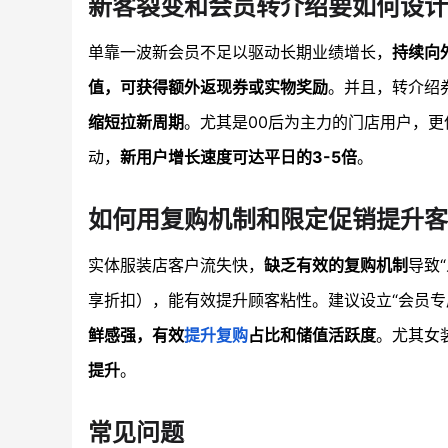
新客裂变和会员转介绍要如何设计
单靠一波新会员不足以驱动长期业绩增长，
持续向
值，可获得额外返现券或实物奖励
。并且，转介绍
缩短拉新周期
。尤其是00后为主力的门店用户，更
动，
新用户增长速度可达平日的3-5倍
。
如何用复购机制和限定促销提升客
实体服装店客户流失快，
缺乏有效的复购机制
导致
享折扣），能有效提升顾客粘性。建议设立“会员专
鲜感强，有效
提升复购
占比和储值活跃度
。尤其女
提升
。
常见问题