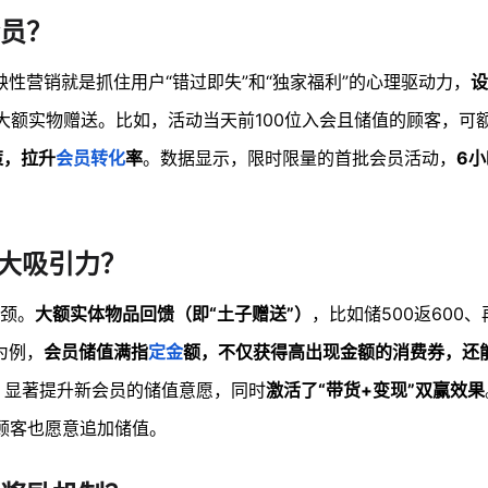
员？
性营销就是抓住用户“错过即失”和“独家福利”的心理驱动力，
设
大额实物赠送。比如，活动当天前100位入会且储值的顾客，可
策，拉升
会员转化
率
。数据显示，限时限量的首批会员活动，
6
放大吸引力？
瓶颈。
大额实体物品回馈（即“土子赠送”）
，比如储500返600
为例，
会员储值满指
定金
额，不仅获得高出现金额的消费券，还
，显著提升新会员的储值意愿，同时
激活了“带货+变现”双赢效果
老顾客也愿意追加储值。