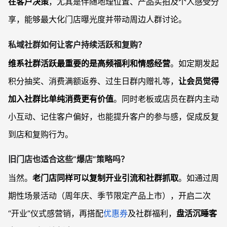
在客户决策
，尤其是伴随地理位置、产品实拍及个人感受分
享，能够最大化门店曝光度并带动周边人群讨论。
私域社群如何让客户持续活跃和复购？
维系社群活跃最重要的是高频福利和情感经营
。如定期发起
积分抽奖、消费满额返券、过生日群内赠礼等，
让会员觉得
加入社群比单纯消费更有价值
。同时老板或店员在群内主动
小互动、记住客户偏好，也能提升客户的参与感，促成反复
到店和复购行为。
旧门店也适合这些“爆店”策略吗？
当然。
老门店同样可以复制开业引流和社群抓取
。如通过周
期性场景活动（周年庆、季节限定产品上市），开启二次
“开业”仪式感营销，再搭配
优惠券
及社群福利，
盘活沉睡客