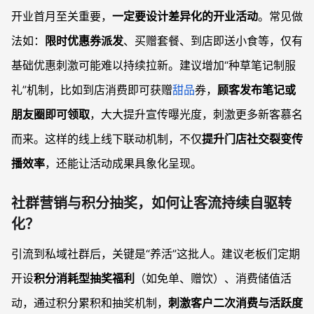
开业首月至关重要，
一定要设计差异化的开业活动
。常见做
法如：
限时优惠券派发
、买赠套餐、到店即送小食等，仅有
基础优惠刺激可能难以持续拉新。建议增加“种草笔记制服
礼”机制，比如到店消费即可获赠
甜品
券，
顾客发布笔记或
朋友圈即可领取
，大大提升宣传曝光度，刺激更多新客慕名
而来。这样的线上线下联动机制，不仅
提升门店社交裂变传
播效率
，还能让活动成果具象化呈现。
社群营销与积分抽奖，如何让客流持续自驱转
化？
引流到私域社群后，关键是“养活”这批人。建议老板们定期
开设
积分消耗型抽奖福利
（如免单、赠饮）、消费储值活
动，通过积分累积和抽奖机制，
刺激客户二次消费与活跃度