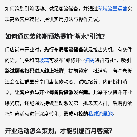
如何策划引流活动、做足客流储备，并通过
私域流量运营
实
现高效客户转化，提供实用打法与操作建议。
如何通过装修期预热提前“蓄水”引流？
门店尚未开业时，
先行布局客流储备
就是抢占先机。有条件
的话，门头和窗
玻璃
可发布“即将开业
扫码
进群有礼”，
吸引
路过顾客扫码进入线上社群
，提前锁定一批潜客。有些老板
还会在社群里分享门店装修动态、试吃招募、内部折扣消
息，
让客户参与开业筹备阶段激发兴趣
。此举不仅提升开业
曝光度，还能通过持续互动激发第一批忠实人群，后期再依
托社群活动进行深度转化，
形成可控的
私域流量池
。
开业活动怎么策划，才能引爆首月客流？