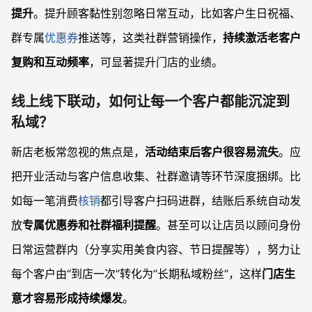
提升
。提升顾客黏性别忽略日常互动，比如客户生日祝福、
群专属
优惠券
推送等，这类社群营销操作，
持续激活老客户
复购和互动频率
，可显著提升门店的业绩。
线上线下联动，如何让每一个客户都能沉淀到
私域？
新店老板常忽视的焦点是，
活动结束后客户很容易流失
。应
把开业活动与客户信息收集、社群邀请等环节深度捆绑。比
如每一笔消费
核销
都引导客户扫码进群，结账后系统自动发
放
专属优惠券和社群福利提醒
。甚至可以让店员以顾问身份
日常运营群内（分享实用美食内容、节日提醒等），努力让
每个客户由“到店一次”转化为“长期私域粉丝”，这样
门店生
意才容易形成持续爆发
。