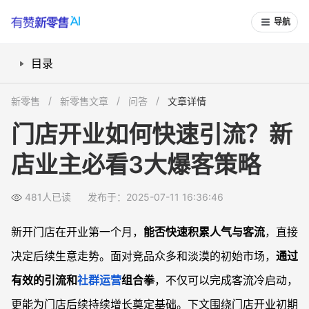
导航
目录
如何通过装修期预热提前“蓄水”引流？
新零售
新零售文章
问答
文章详情
开业活动怎么策划，才能引爆首月客流？
门店开业如何快速引流？新
社群营销与积分抽奖，如何让客流持续自驱转化？
店业主必看3大爆客策略
线上线下联动，如何让每一个客户都能沉淀到私域？
常见问题
481人已读
发布于：2025-07-11 16:36:46
新门店开业活动，什么样的优惠最有效？
如何通过种草笔记实现门店的口碑传播？
新开门店在开业第一个月，
能否快速积累人气与客流
，直接
私域社群如何让客户持续活跃和复购？
决定后续生意走势。面对竞品众多和淡漠的初始市场，
通过
旧门店也适合这些“爆店”策略吗？
有效的引流和
社群运营
组合拳
，不仅可以完成客流冷启动，
更能为门店后续持续增长奠定基础。下文围绕门店开业初期