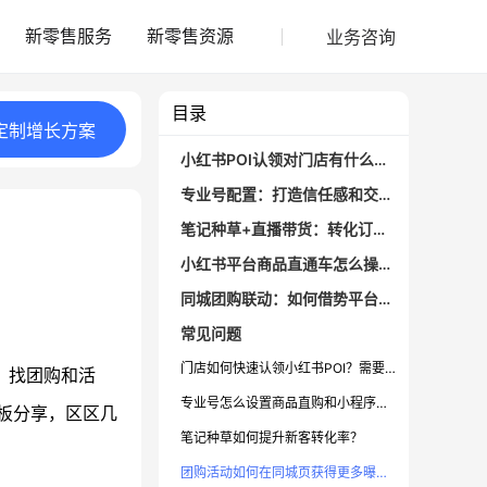
业务咨询
新零售服务
新零售资源
目录
定制
增长
方案
小红书POI认领对门店有什么用？
专业号配置：打造信任感和交易场景
笔记种草+直播带货：转化订单的关键动作
小红书平台商品直通车怎么操作？
同城团购联动：如何借势平台趋势拉新？
常见问题
门店如何快速认领小红书POI？需要什么资质？
、找团购和活
专业号怎么设置商品直购和小程序入口？
板分享，区区几
笔记种草如何提升新客转化率？
团购活动如何在同城页获得更多曝光？