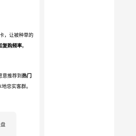
卡，让被种草的
和复购频率
。
愿意推荐到
热门
本地忠实客群。
法盘