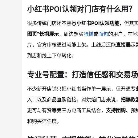
小红书POI认领对门店有什么用？
很多传统门店还不熟悉
小红书POI认领功能
，但其实
图页”长期展示
，周边想买
蛋糕
或
面包
的用户，在地
片，官方审核通过就能上架。上线后还能
直接展示
到店和线上下单转化。
专业号配置：打造信任感和交易场
不少新开店铺只把小红书当作单一展示，但开通
专
入口以及商品直购链接。对烘焙门店来说，
把爆款
更可与有赞等第三方电商工具结合，
支持团购、预
和购买信任度。