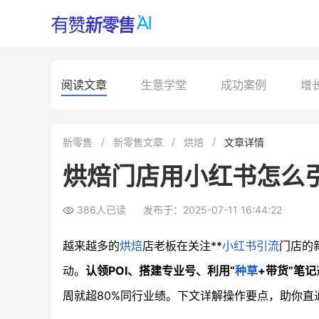
阅读文章
生意学堂
成功案例
增
新零售
新零售文章
烘焙
文章详情
烘焙门店用小红书怎么
386人已读
发布于：2025-07-11 16:44:22
越来越多的
烘焙
店老板在关注**
小红书引流
门店的
动。
认领POI、搭建专业号、利用“
种草
+带货”笔记
周就超80%同行业绩。下文详解操作要点，助你直