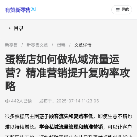
导航
目录
蛋糕店如何引导客户进入私域？
新零售
新零售文章
蛋糕
文章详情
如何用客户数据做精准营销？
蛋糕店如何做私域流量运
沉睡客户怎么唤醒，提高复购率？
营？精准营销提升复购率攻
小蛋糕店如何低成本搭建私域系统？
新开门店如何快速积累客户资源？
略
常见问题
蛋糕店老板如何平衡线上线下客户管理？
442人已读
发布于：2025-07-14 11:23:06
新手老板没时间做复杂营销怎么办？
很多蛋糕店主困惑于
顾客流失和复购率低
，即使生意不错也
如何规避打扰式营销造成客户反感？
难以持续增长。
学会私域流量管理和精准营销
，可以让客户
用私域营销后复购率真的能提升吗？