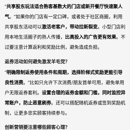
“
共享股东玩法适合熟客基数大的门店或新开餐厅快速聚人
气
。”如果你的门店有一定口碑，或者处于社区商圈，利用
共享股东活动可以
激活老客户，带动拉新裂变
。小型门店利
用本地生活圈子的熟人传播，
比高投入的广告更有效果
。不
过要注意计算返利和奖励比例，避免造成负担。
返券活动如何避免激发羊毛党？
“
明确限制返券使用条件和周期，选择阶梯式奖励更能引导
良性消费
。”比如只允许下次消费/朋友首单可用，避免单用
户无限返券套利。
设置合理的返券金额和门槛，同时监控异
常账户，防止恶意刷券
。还可以搭配随机返券或签到奖励机
制，让更多忠实顾客持续参与。
创新营销要注意哪些顾客心理？