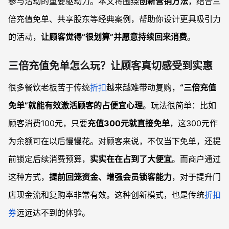
参与活动的重要驱动力。本文将围绕
创新营销方法
，结合三
倍充值免单、共享股东等经典案例，帮助你设计更具吸引力
的活动，
让顾客觉得“很划算”并愿意持续回来消费
。
三倍充值免单怎么玩？让顾客真切感受到实惠
很多餐饮老板苦于传统
折扣
越来越难带动复购，
“三倍充值
免单”就能有效激活顾客的占便宜心理
。玩法很简单：比如
顾客消费100元，只要
充值300元就直接免单
，这300元作
为余额可在以后慢慢花。对顾客来说，不仅当下免单，还提
前锁定后续消费预算，
实实在在占到了大便宜
。而商户通过
这种方式，
提前回笼资金、增强会员锁客能力
，对于提升门
店现金流和复购率非常有效。这种创新模式，也是传统
折扣
券
远远达不到的体验。