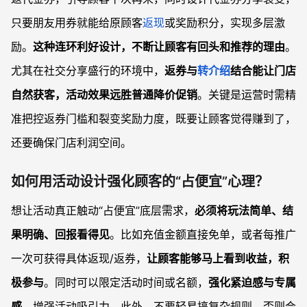
只要朋友用券就能给原顾客
返现
或奖励积分，实现多层激
励。
这种连环利好设计，不断让顾客有回头和推荐的理由
。
尤其在社交分享盛行的环境中，
返券与
转介绍
结合能让门店
自然获客，活动效果远胜普通降价促销
。关键是运营时需精
准把控返券门槛和裂变奖励力度，既要让顾客觉得赚到了，
还要确保门店利润空间。
如何用活动设计强化顾客的“占便宜”心理？
想让活动真正触动“占便宜”底层需求，
必须将玩法简单、结
果明确、回报看得见
。比如充值金额直接免单，或者每推广
一次可获得具体返现/返券，
让顾客能够马上看到收益，积
极参与
。同时可以限定活动时间或名额，
强化紧迫感与专属
感
，增强活动吸引力。此外，不要轻易搞复杂规则，否则会