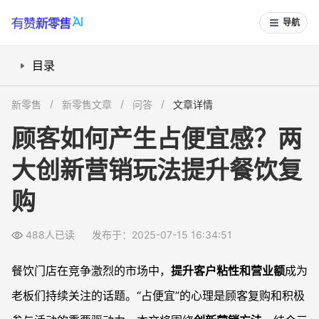
导航
目录
三倍充值免单怎么玩？让顾客真切感受到实惠
新零售
新零售文章
问答
文章详情
“共享股东”活动如何刺激顾客转介绍？
顾客如何产生占便宜感？两
怎样结合返券裂变打造持续复购氛围？
大创新营销玩法提升餐饮复
如何用活动设计强化顾客的“占便宜”心理？
常见问题
购
“三倍充值免单”会不会让门店亏损？
“共享股东”活动适合什么类型的餐饮门店？
488人已读
发布于：2025-07-15 16:34:51
返券活动如何避免激发羊毛党？
餐饮门店在竞争激烈的市场中，
提升客户粘性和营业额
成为
创新营销要注意哪些顾客心理？
老板们持续关注的话题。“占便宜”的心理是顾客复购和积极