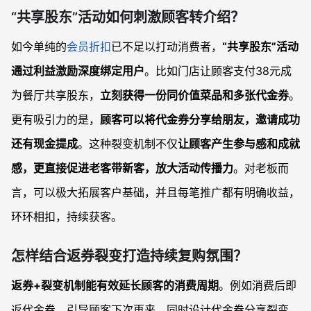
“共享股东”活动如何刺激顾客转介绍？
如今单纯的
会员折扣
已不足以打动消费者，
“共享股东”活动
通过利益激励深度绑定用户
。比如门店让顾客支付38元成
为餐厅共享股东，
立刻获得一份同价值菜品和多张代金券
。
更有吸引力的是，
顾客可以将代金券分享给朋友，邀请成功
还有现金提成
。这种裂变机制不仅
让顾客产生参与感和成就
感，更直接促进老客带新客，放大活动传播力
。对老板而
言，可以极大拓展客户基础，并且每笔推广都有明确收益，
环环相扣，持续获客。
怎样结合返券裂变打造持续复购氛围？
返券+裂变机制能有效延长顾客的消费周期
。例如消费后即
返代金券，引导顾客下次再来，同时设计代金券分享裂变，