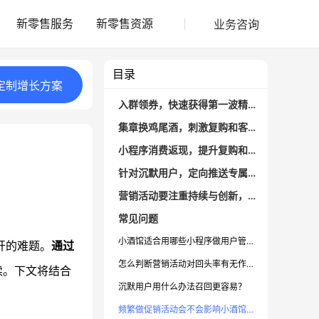
业务咨询
新零售服务
新零售资源
目录
定制
增长
方案
入群领券，快速获得第一波精准粉丝
集章换鸡尾酒，刺激复购和客户自发裂变
小程序消费返现，提升复购和性价比体验
针对沉默用户，定向推送专属优惠召回
营销活动要注重持续与创新，避免套路化
常见问题
小酒馆适合用哪些小程序做用户管理？
开的难题。
通过
怎么判断营销活动对回头率有无作用？
续。下文将结合
沉默用户用什么办法召回更容易？
频繁做促销活动会不会影响小酒馆形象？