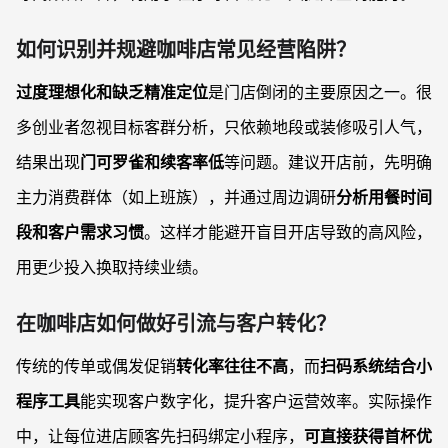
如何识别并规避咖啡店常见经营陷阱？
过度理想化和缺乏精准定位
是门店倒闭的主要原因之一。很
多创业者忽视目标客群分析，只依赖地段或装修吸引人气，
结果出现
门可罗雀和续客率低
等问题。建议开店前，先明确
主力消费群体（如上班族），并通过周边调研
分析用餐时间
段和客户需求习惯
。这样才能避开盲目开店导致的高风险，
用更少投入换取持续业绩。
在咖啡店如何做好引流与客户转化？
传统的传单或偶发促销
转化率往往不高
，而
扫码系统结合小
程序工具
能实现客户数字化，提升客户运营效率。实际操作
中，让每位进店顾客先扫码绑定小程序，
可直接获得首杯优