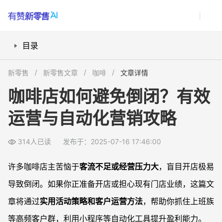
目录
如何识别并规避咖啡店常见经营陷阱？
新零售
新零售文章
咖啡
文章详情
在咖啡店如何做好引流与客户转化？
咖啡店如何避免倒闭？有效
哪些活动策划方法能有效提升复购率？
运营与自动化营销攻略
如何利用外卖和配送拓展营业额？
咖啡店主怎样通过自动化降低管理难度？
314人已读
发布于：2025-07-16 17:46:00
常见问题
咖啡店倒闭最常见的原因有哪些？
许多咖啡店主苦恼于
客流不足或经营压力大
，盲目开店极易
小程序扫码系统对咖啡店有什么实际作用？
导致倒闭。如果你正准备开店或担心现有门店业绩，这篇文
上班族咖啡次卡（或月卡）活动为何适合复购经营？
章将通过
实用活动策略和客户运营方法
，帮助你抓住上班族
自动化管理工具对创业咖啡店有多大帮助？
等高频客户群，利用小程序等自动化工具提升盈利能力。