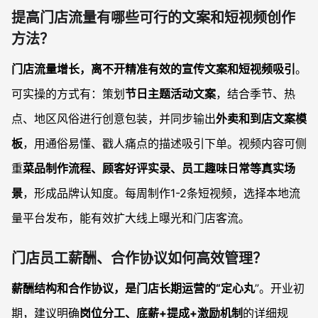
提高门店流量有哪些可行的文案和短视频创作
方法？
门店流量增长，离不开精准有效的宣传文案和短视频吸引
。
可实操的方式有：策划
节日主题活动文案
，结合季节、热
点、地区风俗进行创意包装，并同步输出
外卖和到店文案模
板
，用通俗易懂、戳人痛点的描述吸引下单。视频内容可侧
重
菜品制作流程、顾客好评实录、员工趣味日常等真实场
景
，形成品牌认知度。每周制作1-2条短视频，选择本地流
量平台发布，能有效扩大线上曝光和门店客流。
门店员工薪酬、合作协议如何高效管理？
薪酬结构和合作协议，是门店长期运营的“定心丸
”。开业初
期，建议明确
岗位分工、底薪+提成+激励机制
的详细规