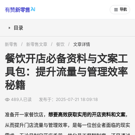
导航
目录
开店前必须准备哪些餐饮资料和手册？
新零售
新零售文章
餐饮
文章详情
提高门店流量有哪些可行的文案和短视频创作方法？
餐饮开店必备资料与文案工
门店员工薪酬、合作协议如何高效管理？
具包：提升流量与管理效率
外卖业务和餐饮加盟要注意哪些关键点？
常见问题
秘籍
开店资料和手册可以去哪里找？
哪类文案内容最容易为门店拉新引流？
489人已读
发布于：2025-07-21 18:09:18
员工薪酬管理最常见的坑有哪些？
准备开一家餐饮店，
想要高效获取实用的开店资料和文案
，
合伙协议一定要律师起草吗？
从而提升门店流量与管理效率，是每一位创业者面临的现实