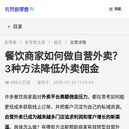
导航
目录
自营外卖如何帮助门店减少佣金压力？
新零售
新零售文章
餐饮
文章详情
如何通过线下引流，快速沉淀私域客户？
餐饮商家如何做自营外卖？
用自有外卖小程序流量+活动提升复购率
3种方法降低外卖佣金
如何搭配第三方配送，为自营外卖提供保障？
常见问题
489人已读
发布于：2025-07-23 11:23:04
自营外卖怎么吸引顾客转移下单？
自营外卖如何锁定客户信息并做私域运营？
许多餐饮商家面对
外卖平台高额佣金压力
，都在思考如何能
低成本推广自营外卖有哪些实用方式？
更低成本获取线上订单，并把客户沉淀为自己的私域资源。
已有平台店铺怎么平滑转型自营外卖？
自营外卖已成为越来越多门店追求利润和客户增长的新渠
道
。具体怎么做？有哪些方法能帮助商家有效转型自营外