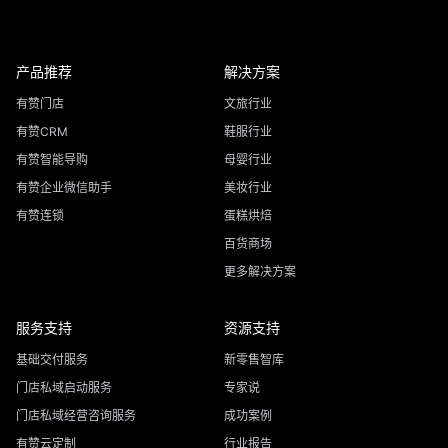
产品推荐
解决方案
有赞门店
文旅行业
有赞CRM
鞋服行业
有赞智能导购
母婴行业
有赞企业微信助手
美妆行业
有赞连锁
蛋糕烘焙
百货商场
更多解决方案
服务支持
资源支持
基础交付服务
新零售智库
门店私域启动服务
专家说
门店私域经营咨询服务
成功案例
有赞云定制
行业报告