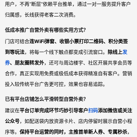
用户，不再“断层”依赖平台推单，通过一对一服务提升客户
归属感，长线获得老客二次消费。
低成本推广自营外卖有哪些实用方式？
门店可结合
连WiFi弹窗、收银小票打印二维码、积分类签
到等玩法
，将每一个线下触点都变成引流窗口。
除线上
发
券
、朋友圈转发外
，还可与周边楼宇、社区开展共享会员等
合作，真正实现用免费或极低成本获得精准自有客户。营销
投入较传统平台广告更可控，效果也容易追踪。
已有平台店铺怎么平滑转型自营外卖？
建议在
平台订单完成环节巧妙引导客户
扫码
添加微信或关注
公众号
，如配送袋内放资源卡片、店内停留时展示自营小程
序等。
保持平台运营的同时，主推首单新人券、专属秒杀
，