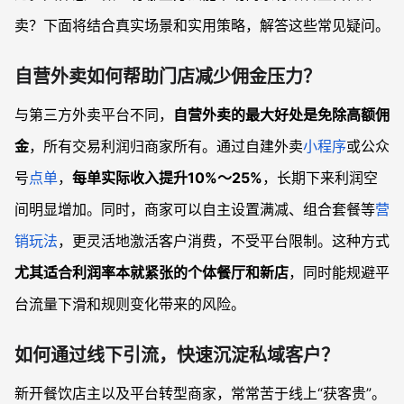
卖？下面将结合真实场景和实用策略，解答这些常见疑问。
自营外卖如何帮助门店减少佣金压力？
与第三方外卖平台不同，
自营外卖的最大好处是免除高额佣
金
，所有交易利润归商家所有。通过自建外卖
小程序
或公众
号
点单
，
每单实际收入提升10%～25%
，长期下来利润空
间明显增加。同时，商家可以自主设置满减、组合套餐等
营
销玩法
，更灵活地激活客户消费，不受平台限制。这种方式
尤其适合利润率本就紧张的个体餐厅和新店
，同时能规避平
台流量下滑和规则变化带来的风险。
如何通过线下引流，快速沉淀私域客户？
新开餐饮店主以及平台转型商家，常常苦于线上“获客贵”。