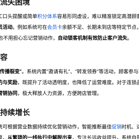
流失困境
工口头提醒或简单
积分体系
容易形同虚设，难以精准锁定高潜顾
员活动
。例如系统可在
会员卡
余额不足、长期未到店等特定节点
忙也不用担心忘记营销动作，
自动锁客机制有效防止客户流失
。
容
传播裂变”
。系统内置“邀请有礼”、“转发领券”等活动，顾客参
约与奖励
，既提升了活动透明度，也降低了运营难度。对于连锁
营销协同
，极大释放人力资源，方便跨店管理。
持续增长
统可根据营业数据持续优化营销动作，智能推断最佳
促销
时机、
整，
从繁琐的一线执行中解脱出来
，专注长远收益提升。系统自