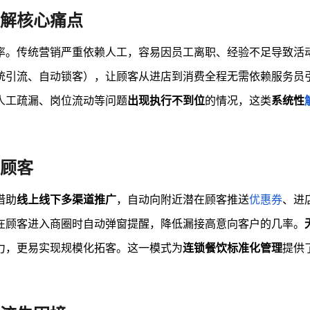
解核心痛点
率。传统营销严重依赖人工，容易因员工离职、经验不足导致活
统引流、自动锁客），让顾客从进店到消费全程无需依赖服务员
人工疏漏、岗位流动等问题
出现执行不到位
的情况，这类
系统性
顾客
借助
线上线下多渠道推广
，自动向附近潜在顾客推送
优惠券
、进
在顾客进入商圈时自动弹窗提醒，降低漏接高意向客户的几率。
力，更易实现规模化拓客。这一模式为
连锁餐饮标准化管理
提供