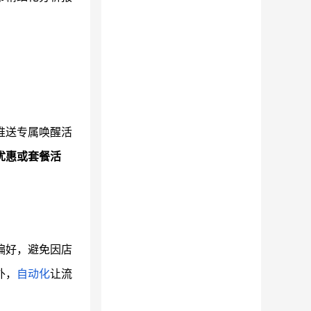
推送专属唤醒活
优惠或套餐活
偏好，避免因店
外，
自动化
让流