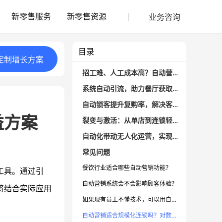
业务咨询
新零售服务
新零售资源
目录
定制
增长
方案
招工难、人工成本高？自动营销破解核心痛点
系统自动引流，助力餐厅获取精准顾客
自动锁客提升复购率，解决客户易流失困境
益方案
裂变与激活：从单店到连锁轻松扩容
自动化带动无人化运营，实现收益持续增长
常见问题
餐饮行业适合哪些自动营销功能？
工具。通过引
自动营销系统会不会影响顾客体验？
将结合实际应用
如果现有员工不懂技术，可以用自动营销系统吗？
自动营销适合规模化连锁吗？对数据管理有何好处？