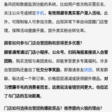
备风控和数据监测功能的系统，比如用户首次购买需实名、
关注公众号或绑定
手机
，
有效规避非真实客户混入活动
。此
外，可限制每人可参加次数，出现异常下单自动提醒门店管
理，保障活动健康开展，提升真实粉丝转化率。
顾客如何参与门店自营团购和获得更多优惠？
顾客通常通过门店小程序、公众号、扫码海报直接进入自营
团购
，购买流程与美团类似，却能享受更多专属福利。许多
自营团购还叠加了
社交分享奖励
，即邀请亲友
拼团
、转发群
聊，每达成一个新订单，价格层层递减或获得额外赠品。
对
习惯薅羊毛的消费者而言，这类玩法省钱空间更大，也拉近
了与门店的互动距离
。
门店如何选择自营团购爆款菜品？推荐腊肉火锅的理由？