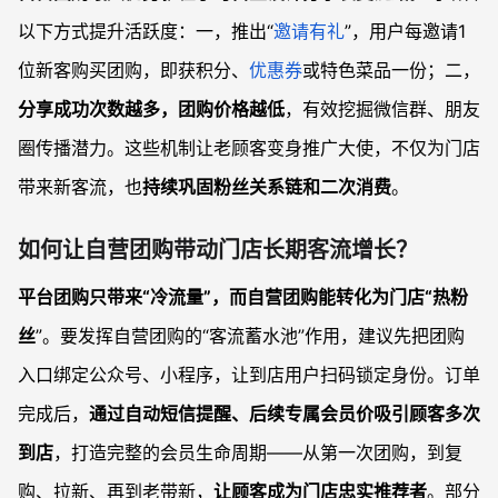
以下方式提升活跃度：一，推出“
邀请有礼
”，用户每邀请1
位新客购买团购，即获积分、
优惠券
或特色菜品一份；二，
分享成功次数越多，团购价格越低
，有效挖掘微信群、朋友
圈传播潜力。这些机制让老顾客变身推广大使，不仅为门店
带来新客流，也
持续巩固粉丝关系链和二次消费
。
如何让自营团购带动门店长期客流增长？
平台团购只带来“冷流量”，而自营团购能转化为门店“热粉
丝
”。要发挥自营团购的“客流蓄水池”作用，建议先把团购
入口绑定公众号、小程序，让到店用户扫码锁定身份。订单
完成后，
通过自动短信提醒、后续专属会员价吸引顾客多次
到店
，打造完整的会员生命周期——从第一次团购，到复
购、拉新、再到老带新，
让顾客成为门店忠实推荐者
。部分