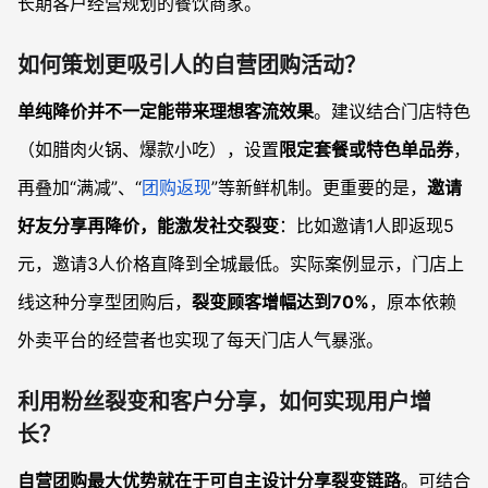
长期客户经营规划的餐饮商家。
如何策划更吸引人的自营团购活动？
单纯降价并不一定能带来理想客流效果
。建议结合门店特色
（如腊肉火锅、爆款小吃），设置
限定套餐或特色单品券
，
再叠加“满减”、“
团购返现
”等新鲜机制。更重要的是，
邀请
好友分享再降价，能激发社交裂变
：比如邀请1人即返现5
元，邀请3人价格直降到全城最低。实际案例显示，门店上
线这种分享型团购后，
裂变顾客增幅达到70%
，原本依赖
外卖平台的经营者也实现了每天门店人气暴涨。
利用粉丝裂变和客户分享，如何实现用户增
长？
自营团购最大优势就在于可自主设计分享裂变链路
。可结合