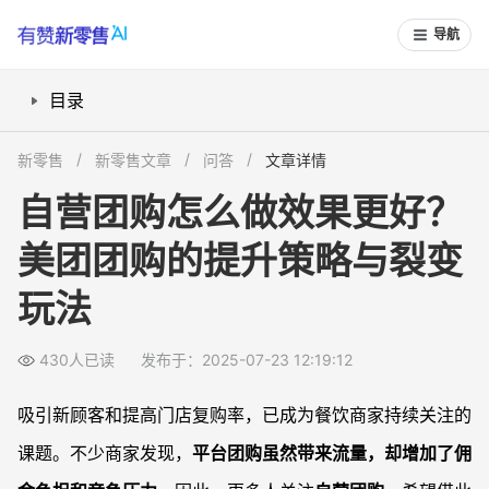
导航
目录
自营团购和美团团购有何本质区别？
新零售
新零售文章
问答
文章详情
如何策划更吸引人的自营团购活动？
自营团购怎么做效果更好？
利用粉丝裂变和客户分享，如何实现用户增长？
美团团购的提升策略与裂变
如何让自营团购带动门店长期客流增长？
常见问题
玩法
自营团购上线难度高吗，普通门店能做吗？
自营团购如何避免恶意刷单影响活动效果？
430人已读
发布于：2025-07-23 12:19:12
顾客如何参与门店自营团购和获得更多优惠？
吸引新顾客和提高门店复购率，已成为餐饮商家持续关注的
门店如何选择自营团购爆款菜品？推荐腊肉火锅的理由？
课题。不少商家发现，
平台团购虽然带来流量，却增加了佣