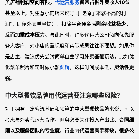
类店铺
利润空间有限，
代运营服务
费常占据外卖收入10%
甚至以上
，对生意小的店来说等同“吃掉了本就不高的利
润”。即便外卖单量提升，扣除平台佣金后
剩余收益极少，
反而加重成本压力
。与此同时，许多代运营公司倾向优先服
务大客户，对小店的重视度和实际成果往往不理想。如果你
是店主，建议优先尝试
简单自主学习外卖基础玩法
，比如优
化菜单照片和定时做小额
促销
。这样时间成本低，
灵活性更
强
。
中大型餐饮品牌用代运营要注意哪些风险？
对于拥有一定客流基础和预算的
中大型餐饮品牌
来说，可以
考虑与外卖代运营合作。但务必要关注
投入产出比、合同细
则以及服务团队的专业度
。行业内
代运营高手稀缺，很多公