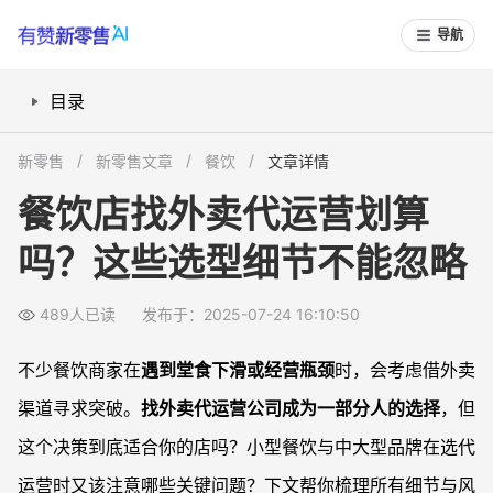
导航
目录
小店、夫妻店适合找外卖代运营公司吗？
新零售
新零售文章
餐饮
文章详情
中大型餐饮品牌用代运营要注意哪些风险？
餐饮店找外卖代运营划算
如何判断外卖代运营公司靠不靠谱？
吗？这些选型细节不能忽略
自己学外卖运营难吗？小店店长怎么入门？
常见问题
489人已读
发布于：2025-07-24 16:10:50
外卖代运营一般怎么收费？值得投入吗？
什么样的餐饮店适合找代运营公司？
不少餐饮商家在
遇到堂食下滑或经营瓶颈
时，会考虑借外卖
外卖代运营公司如何保证服务质量？
渠道寻求突破。
找外卖代运营公司成为一部分人的选择
，但
小店完全不会外卖运营，找临时陪跑有用吗？
这个决策到底适合你的店吗？小型餐饮与中大型品牌在选代
运营时又该注意哪些关键问题？下文帮你梳理所有细节与风