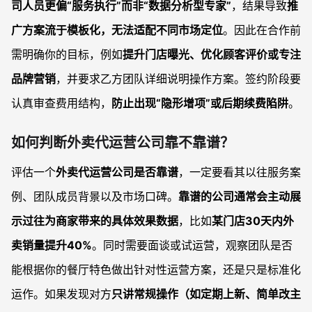
司人员更偏“服务执行”而非“数据分析型专家”
，结果导致
推
广方案流于模板化，无法适配不同市场定位
。因此在合作前
需明确你的目标，例如
提升门店曝光、优化顾客评价或专注
品牌营销
，并要求乙方团队详细说明操作方案。签约阶段要
认真审查费用结构，
防止出现“隐形增项”或后期续费陷阱
。
如何判断外卖代运营公司靠不靠谱？
评估一个
外卖代运营公司是否靠谱
，一定要看其以往服务案
例、团队成员背景以及市场口碑。
靠谱的公司通常会主动展
示过往为商家带来的具体效果数据
，比如
某门店30天内外
卖销量提升40%
。同时需要面谈或试运营，观察团队是否
能根据你的餐厅特色做出针对性运营方案，还是只是标准化
运作。如果发现对方
只讲常规操作（如定期上新、简单改主