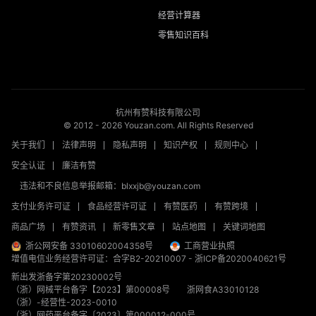
经营计算器
零售知识百科
杭州有赞科技有限公司
© 2012 -
2026
Youzan.com. All Rights Reserved
关于我们
法律声明
隐私声明
知识产权
规则中心
安全认证
廉洁有赞
违法和不良信息举报邮箱：blxxjb@youzan.com
支付业务许可证
食品经营许可证
有赞医药
有赞跨境
商品广场
有赞资讯
新零售文章
站点地图
关键词地图
浙公网安备 33010602004358号
工商营业执照
增值电信业务经营许可证：合字B2-20210007
-
浙ICP备2020040621号
新出发浙备字第20230002号
（浙）网械平台备字【2023】第00008号
浙网食A33010128
（浙）-经营性-2023-0010
（浙）网药平台备字〔2023〕第000012-000号