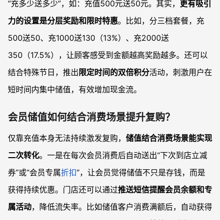
“充多少送多少”，如：充值500元送50元。其实，
更有吸引
力的设置是分层奖励和限时特惠
。比如，分三档套餐，充
500送50、充1000送130（13%）、充2000送
350（17.5%），让顾客感受到金额越高奖励越多。还可以
结合特殊节日，推出
限定时间的双倍积分
活动，刺激用户在
短时间内集中储值，有效增加现金流。
会员储值如何结合消费场景提升复购？
仅靠充值本身无法持续激发复购，
储值结合消费场景能实现
二次转化
。一是在每次会员消费后自动送出“下次到店立减
券”或“会员专属
折扣
”，让会员觉得储值不只是存钱，而是
获得持续优惠。门店还可以通过
推送短信提醒会员余额和专
属活动
，降低流失率。比如储值客户消费满额后，自动获得