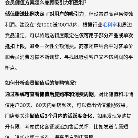
会员储值方案怎么兼顾吸引力和盈利？
储值赠送比例决定了对用户的吸引力
，但设置过高容易侵蚀
利润。建议在“充1000送100”以内，根据行业
毛利率
和周边
竞品设定。可以将赠送额度限定在
仅可用于部分产品或单次
抵扣上限
，避免一次性全额消费。商家还应结合平时客单价
和会员消费习惯不断调整，寻找既吸引客户又不伤利润的平
衡点。
如何分析会员储值后的复购情况？
通过系统可查看储值后复购率和消费周期
。对比储值和非储
值用户30天、60天内到店频次，可以看出储值激励效果。
门店要关注
储值后3个月内的活跃度变化
，如果发现复购提
升有限，考虑优化套餐或追加售后关怀，比如发送专属短
信、追加小额立减券，提高用户到店意愿。