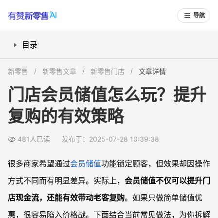
导航
目录
如何设计会员储值套餐才吸引人？
新零售
新零售文章
新零售门店
文章详情
会员储值如何结合消费场景提升复购？
门店会员储值怎么玩？提升
门店如何借助系统工具自动化运营储值会员？
复购的有效策略
常见问题
会员储值方案怎么兼顾吸引力和盈利？
481人已读
发布于：2025-07-28 10:39:38
如何分析会员储值后的复购情况？
储值卡退款怎么处理才合规？
很多商家希望通过
会员储值
功能锁定顾客，但效果却因操作
使用小程序或App进行储值安全吗？
方式不同而有明显差异。实际上，
会员储值不仅可以提升门
店现金流，还能有效带动老客复购
。如果只做简单储值优
惠，很容易陷入价格战。下面结合当前常见做法，为你拆解