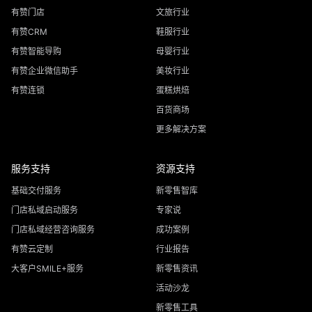
有赞门店
文旅行业
有赞CRM
鞋服行业
有赞智能导购
母婴行业
有赞企业微信助手
美妆行业
有赞连锁
蛋糕烘焙
百货商场
更多解决方案
服务支持
资源支持
基础交付服务
新零售智库
门店私域启动服务
专家说
门店私域经营咨询服务
成功案例
有赞云定制
行业报告
大客户SMILE+服务
新零售资讯
活动沙龙
新零售工具