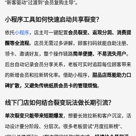
“新客驱动”过渡到“会员复购主导”。
小程序工具如何快速启动共享裂变？
依托
小程序
，店主可一键配置
会员裂变、返现分润、消费提
醒等全流程
。店员无需过多讲解，顾客扫码就能自助注册、
领卡、邀请好友，整个操作链路
简单便捷、不易流失用户
。
后台自动记录会员分享关系，老板可实时追踪每位顾客带来
的新增会员和拉新转化率。借助小程序，
甜品店既能助力口
碑扩散，又避免传统纸质会员卡的管理烦恼
。
线下门店如何结合裂变玩法做长期引流？
单次裂变只能带来短期爆发
，想要长效拉新和客户沉淀，活
动设计要分阶段、分层次。很多老板尝试“月度拉新榜”、