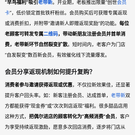
“早鸟福利”吸引
老带新
。开业期，老板推出限量“创世
会员
卡
”，低价锁定首批铁杆粉丝。会员购买后可获赠专属返现
或消费折扣，并附带“邀请新人即赠返现奖励”的功能。
每位
老顾客可转发专属
二维码
，带动新朋友注册会员并首单消
费，老带新环节自然裂变扩散
。短时间内，老客户为门店
“自发裂变”数百新会员，有效催化线下流量爆发。
会员分享返现机制如何提升复购？
消费者参与邀请获得返现或优惠
，不仅拉新效果佳，还显著
提升客户回头率。如：新客注册会员、达成首单，
老带新
双
方都能获得“现金券”或“次次到店返现”福利。很多甜品店用
这种方式，
把偶尔进店的顾客转化为“高频消费”会员
，客户
为享受持续返现激励，愿意多次回店消费，逐步将门店从