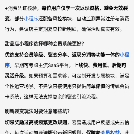
+消费凭证核验，
每位用户仅享一次返现资格，避免无效裂
变
。部分
小程序
还配备风控模块，自动监测异常注册与消费
行为，建议店主定期复查拉新明细，确保活动真实有效。
甜品店小程序选择哪种会员系统更好？
优选支持会员等级、裂变分享、返现分润等功能一体的
小程
序
。早期可考虑主流SaaS平台，
上线快、费用低、后期可
灵活升级
。如果预算和需求够，可定制开发专属模块，满足
个性运营场景。不建议直接使用只提供简单储值的传统会员
卡系统，这样无法支撑复杂的裂变引流流程。
刷新裂变玩法时要注意哪些坑？
切忌奖励过高或频繁更改规则
，容易造成用户反感或失去信
任。每次活动前要
清晰公示新旧规则，保障老
会员权益
。此