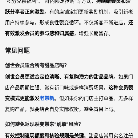
“积分兑换福利”、“群内限定抢购”等方式，
持续给会员和活
跃分享者正向激励
。有的店铺定期更新奖励机制，吸引新老
用户持续参与，形成良性裂变循环。不仅新客不断进店，
还
有效激发会员的参与感和归属感
，增强长期留存。
常见问题
创世会员适合所有甜品店吗？
创世会员更适合定位清晰、有复购潜力的甜品品牌
。如果门
店产品周期性强、常有新口味或多样消费场景，
这种会员裂
变模式更能激发
老带新
。但如果你的门店主打单品、无多样
复购产品，就要结合自身实际权衡，避免盲目上马。
如何避免返现裂变带来“刷单”风险？
有效控制返现额度和核验规则是关键
。甜品店常用实名注册