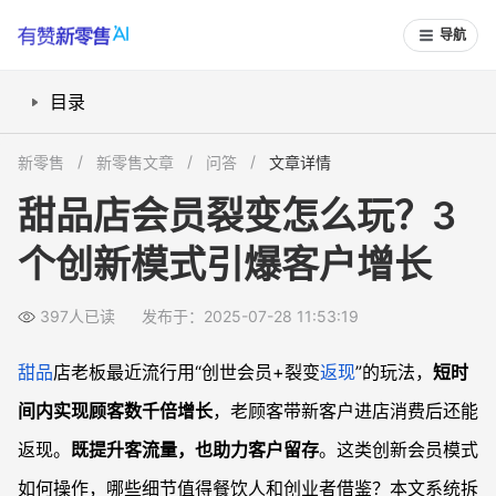
导航
目录
创世会员裂变怎么为甜品店带来新客？
新零售
新零售文章
问答
文章详情
会员分享返现机制如何提升复购？
甜品店会员裂变怎么玩？3
小程序工具如何快速启动共享裂变？
个创新模式引爆客户增长
线下门店如何结合裂变玩法做长期引流？
常见问题
397人已读
发布于：2025-07-28 11:53:19
创世会员适合所有甜品店吗？
如何避免返现裂变带来“刷单”风险？
甜品
店老板最近流行用“创世会员+裂变
返现
”的玩法，
短时
甜品店小程序选择哪种会员系统更好？
间内实现顾客数千倍增长
，老顾客带新客户进店消费后还能
刷新裂变玩法时要注意哪些坑？
返现。
既提升客流量，也助力客户留存
。这类创新会员模式
如何操作，哪些细节值得餐饮人和创业者借鉴？本文系统拆