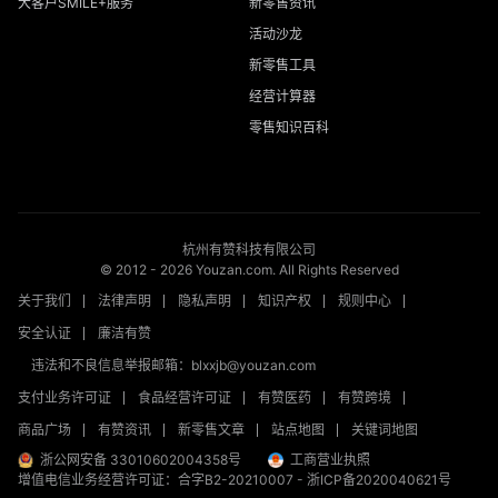
大客户SMILE+服务
新零售资讯
活动沙龙
新零售工具
经营计算器
零售知识百科
杭州有赞科技有限公司
© 2012 -
2026
Youzan.com. All Rights Reserved
关于我们
法律声明
隐私声明
知识产权
规则中心
安全认证
廉洁有赞
违法和不良信息举报邮箱：blxxjb@youzan.com
支付业务许可证
食品经营许可证
有赞医药
有赞跨境
商品广场
有赞资讯
新零售文章
站点地图
关键词地图
浙公网安备 33010602004358号
工商营业执照
增值电信业务经营许可证：合字B2-20210007
-
浙ICP备2020040621号