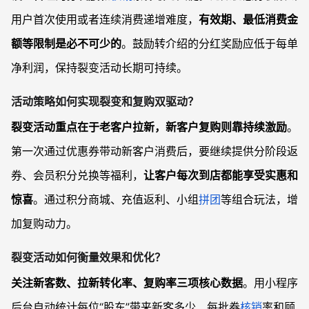
用户首次使用或者连续消费递增难度，
有效期、最低消费金
额等限制是必不可少的
。鼓励转介绍的分红奖励应低于每单
净利润，保持裂变活动长期可持续。
活动策略如何实现裂变和复购双驱动？
裂变活动重点在于老客户拉新，新客户复购则靠持续激励
。
第一次通过优惠券带动新客户消费后，要继续提供分阶段返
券、会员积分兑换等福利，
让客户每次到店都能享受实惠和
惊喜
。通过积分商城、充值返利、小组
拼团
等组合玩法，增
加复购动力。
裂变活动如何衡量效果和优化？
关注新客数、拉新转化率、复购率三项核心数据
。用小程序
后台自动统计每位“股东”带来新客多少、每批券
核销
率和顾