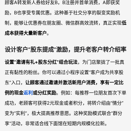
顾客A转发新人券给好友B，B注册并首单消费，A即获奖
励，B也享受专属优惠。这种基于社交分享的裂变奖励机
制，能够让优惠券在朋友圈、微信群高效流转，真正实现
低
成本获得大量新客户
。
设计客户“股东提成”激励，提升老客户转介绍率
设置“邀请有礼+股东分红”组合玩法
，为门店聚拢了一批真
正有黏性的粉丝。你可以通过小程序设置“客户成为共享股
东”入口，
让顾客通过邀请并激活新用户消费，享有一定比
例的现金
返利
或分红奖励
。例如：每推荐一位朋友首次下单
成功，老顾客可获得2元现金或者积分，将转介绍由“情分”
变为“实利”，极大提高推荐意愿。这种奖励模式联合“群分
享”活动，非常适合线下面馆在短期内规模化拉新。