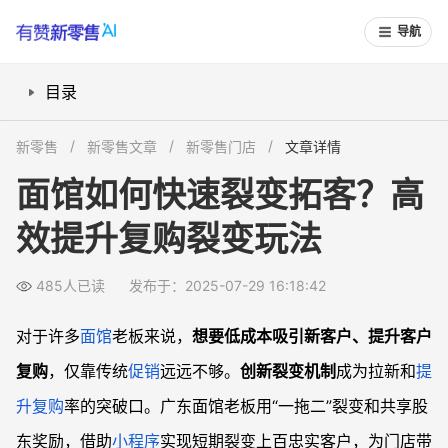
导航
目录
面馆裂变拓客怎么玩？案例启发与落地思路
新零售
新零售文章
新零售门店
文章详情
如何通过“小程序+优惠券”裂变新客户？
面馆如何快速裂变拓客？高
设计客户“股东提成”激励，提升老客户转介绍率
效提升复购裂变玩法
如何用优惠券裂变提升客户复购率？
活动策划有哪些低成本高效率工具？
485人已读
发布于：2025-07-29 16:18:42
常见问题
面馆裂变拓客需要具备哪些技术条件？
对于许多
面馆
老板来说，
想要低成本吸引新客户、提升客户
如何规避客户频繁领券导致利润受损？
复购
，仅靠传统
促销
远远不够。
创新裂变机制
成为拉新和
提
活动策略如何实现裂变和复购双驱动？
升复购
率的突破口。广东面馆老板用“一拖二”裂变和共享股
裂变活动如何衡量效果和优化？
东奖励，借助
小程序
实现短期裂变上百忠实客户，为门店带