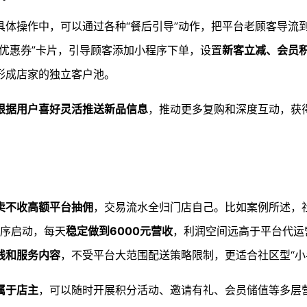
具体操作中，可以通过各种“餐后引导”动作，把平台老顾客导流
优惠券”卡片，引导顾客添加小程序下单，设置
新客立减、会员
形成店家的独立客户池。
根据用户喜好灵活推送新品信息
，推动更多复购和深度互动，获
卖不收高额平台抽佣
，交易流水全归门店自己。比如案例所述，
程序启动，每天
稳定做到6000元营收
，利润空间远高于平台代运
线和服务内容
，不受平台大范围配送策略限制，更适合社区型“小
属于店主
，可以随时开展积分活动、邀请有礼、会员储值等多层