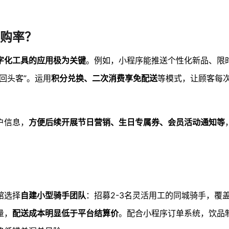
购率？
字化工具的应用极为关键
。例如，小程序能推送个性化新品、限
回头客”。运用
积分兑换、二次消费享免配送
等模式，让顾客每
户信息，
方便后续开展节日营销、生日专属券、会员活动通知等
。
馆选择
自建小型骑手团队
：招募2-3名灵活用工的同城骑手，覆
量，
配送成本明显低于平台结算价
。配合小程序订单系统，饮品