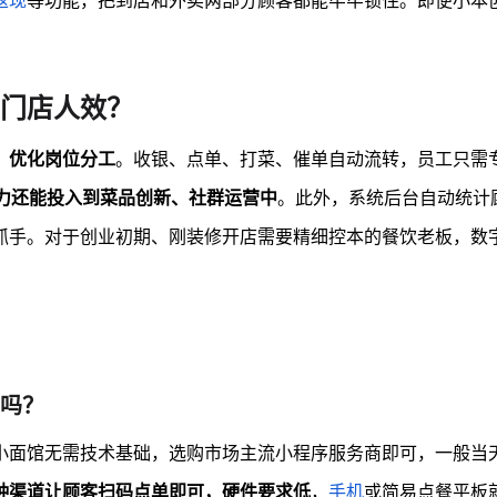
返现
等功能，把到店和外卖两部分顾客都能牢牢锁住。即便小本
门店人效？
、优化岗位分工
。收银、点单、打菜、催单自动流转，员工只需
人力还能投入到菜品创新、社群运营中
。此外，系统后台自动统计
抓手。对于创业初期、刚装修开店需要精细控本的餐饮老板，数
吗？
小面馆无需技术基础，选购市场主流小程序服务商即可，一般当
种渠道让顾客扫码点单即可，硬件要求低
，
手机
或简易点餐平板