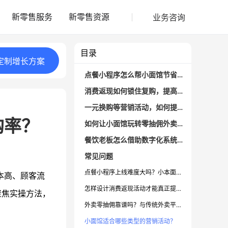
业务咨询
新零售服务
新零售资源
目录
定制
增长
方案
点餐小程序怎么帮小面馆节省人力成本？
消费返现如何锁住复购，提高顾客回头率？
一元换购等营销活动，如何提升客单价和体验感？
购率？
如何让小面馆玩转零抽佣外卖，拓展新客流？
餐饮老板怎么借助数字化系统提升门店人效？
常见问题
点餐小程序上线难度大吗？小本面馆能用吗？
本高、顾客流
怎样设计消费返现活动才能真正提升复购？
聚焦实操方法，
外卖零抽佣靠谱吗？与传统外卖平台有何区别？
小面馆适合哪些类型的营销活动？