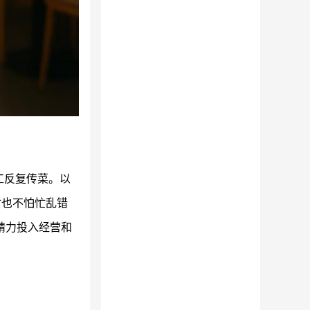
工反复传菜。以
时也不怕忙乱错
精力投入经营和