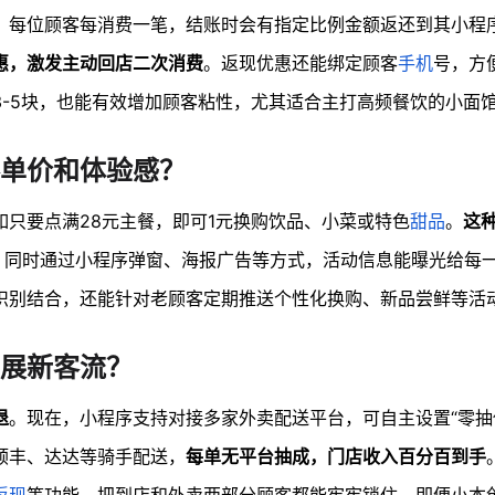
。每位顾客每消费一笔，结账时会有指定比例金额返还到其小程
惠，激发主动回店二次消费
。返现优惠还能绑定顾客
手机
号，方
-5块，也能有效增加顾客粘性，尤其适合主打高频餐饮的小面
客单价和体验感？
如只要点满28元主餐，即可1元换购饮品、小菜或特色
甜品
。
这
。同时通过小程序弹窗、海报广告等方式，活动信息能曝光给每
识别结合，还能针对老顾客定期推送个性化换购、新品尝鲜等活
展新客流？
退
。现在，小程序支持对接多家外卖配送平台，可自主设置“零抽
顺丰、达达等骑手配送，
每单无平台抽成，门店收入百分百到手