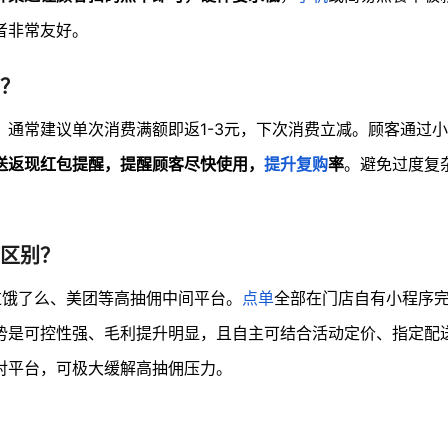
者非常友好。
？
。通常建议单次消费满额即返1-3元，下次消费立减。顾客通过
送返现红包提醒，提醒顾客尽快使用，
提升复购
率
。避免过度复
区别？
过饿了么、美团等高抽佣中间平台。
点单
全部在门店自有小程序
势是可控性强、毛利提升明显，且自主可结合活动定价、指定配
对平台，可极大缓解高抽佣压力。