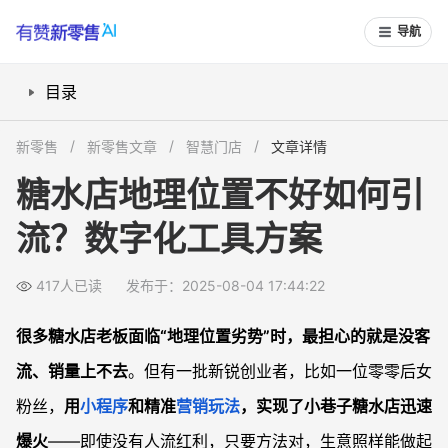
导航
目录
地理位置差怎么吸客？数字化工具帮你找答案
新零售
新零售文章
智慧门店
文章详情
套餐与奖励怎么激活购买？组合销售让客单价提升
糖水店地理位置不好如何引
如何用裂变玩法拉新？二维码分享撬动社交圈
流？数字化工具方案
自营外卖配送要怎么做？不靠平台照样接单
顾客留存靠什么？积分奖励和精准回访提升复购
417人已读
发布于：2025-08-04 17:44:22
常见问题
为什么位置一般的小店也能赚钱？
很多糖水店老板面临“地理位置劣势”时，最担心的就是没客
小程序比传统外卖平台有什么优势？
流、销量上不去
。但有一批新锐创业者，比如一位零零后女
糖水店新店如何用套餐提升营收？
粉丝，
用
小程序
和精准
营销玩法
，实现了小巷子糖水店迅速
门店怎么用奖励机制留住顾客？
爆火
——即使没有人流红利，只要方法对，生意照样能做起