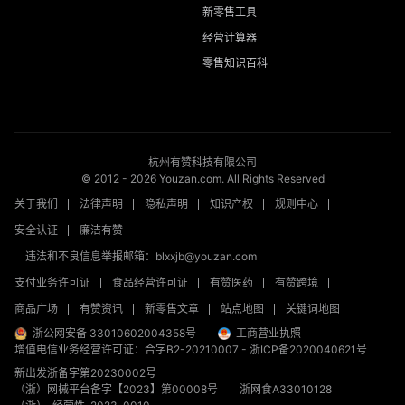
新零售工具
经营计算器
零售知识百科
杭州有赞科技有限公司
© 2012 -
2026
Youzan.com. All Rights Reserved
关于我们
法律声明
隐私声明
知识产权
规则中心
安全认证
廉洁有赞
违法和不良信息举报邮箱：blxxjb@youzan.com
支付业务许可证
食品经营许可证
有赞医药
有赞跨境
商品广场
有赞资讯
新零售文章
站点地图
关键词地图
浙公网安备 33010602004358号
工商营业执照
增值电信业务经营许可证：合字B2-20210007
-
浙ICP备2020040621号
新出发浙备字第20230002号
（浙）网械平台备字【2023】第00008号
浙网食A33010128