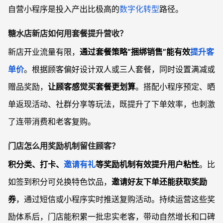
自营小程序是投入产出比极高的
数字化转型
路径。
糖水店新店如何用套餐提升营收？
新店开业流量有限，
通过套餐策略“捆绑销售”能有效
提升客
单价
。根据顾客偏好设计双人或三人套餐，同时设置满减或
赠品奖励，
让顾客感觉买套餐更划算
。搭配小程序预定、晒
单返现活动、社群分享等玩法，既提升了下单效率，也刺激
了连带消费和老客复购。
门店怎么用奖励机制留住顾客？
积分类、打卡、
邀请有礼
等奖励机制有效提升用户粘性
。比
如签到积分可兑换特色饮品，
邀请好友下单还能获取奖励
券
，通过短信或小程序实时推送复购活动。持续运营这些奖
励体系后，门店能积累一批忠实老客，带动自然增长和口碑