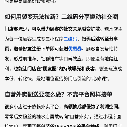
时更容易被高价套餐吸引。
如何用裂变玩法拉新？二维码分享撬动社交圈
门店客流少，可以借力顾客的社交关系裂变扩散
。糖水店主
为每一位顾客生成专属小程序
二维码
，
扫码后跳转至分享
页，邀请好友注册下单即可获赠
优惠券
。顾客自发帮忙转
发，形成朋推荐、社群推广等口碑效应，即便没有地段红
利，
也能让门店在“朋友圈”内持续曝光和获客
。裂变玩法成
本低、转化快，是地理位置劣势门店引流的“必修课”。
自营外卖配送要怎么做？不靠平台照样接单
很多小店过于依赖外卖平台，
高额抽成都侵蚀了利润空间
。
零零后女粉丝的糖水店勇敢转向“自营外卖”，通过小程序直
接接单，
实现了每单节省15%~20%的平台抽成
。利用门店