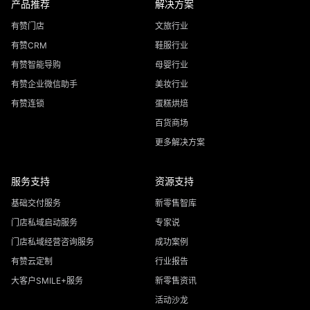
产品推荐
解决方案
有赞门店
文旅行业
有赞CRM
鞋服行业
有赞智能导购
母婴行业
有赞企业微信助手
美妆行业
有赞连锁
蛋糕烘焙
百货商场
更多解决方案
服务支持
资源支持
基础交付服务
新零售智库
门店私域启动服务
专家说
门店私域经营咨询服务
成功案例
有赞云定制
行业报告
大客户SMILE+服务
新零售资讯
活动沙龙