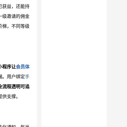
己获益，还能持
一级邀请的佣金
阶梯，不同等级
小程序让
会员体
漏。用户绑定
手
全流程透明可追
提供支撑。