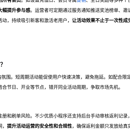
达所有会员
。如设置充值日、会员专属
促销
、生日奖励等多种个
大幅提升参与感
。运营者可定期通过服务通知推送奖池榜单、邀
活动，持续吸引新客和激活老用户，
让活动效果不止于一次性成
？
购氛围。短周期活动能促使用户快速决策，避免拖延。如配合限
结合节日、开业等节点，错开同业活动周期，争取市场先机。
注册和刷单风险。不少优质小程序还支持后台手动审核返利记录
洞，
提升活动运营的安全性和合规性
，确保返利金额只发放给真