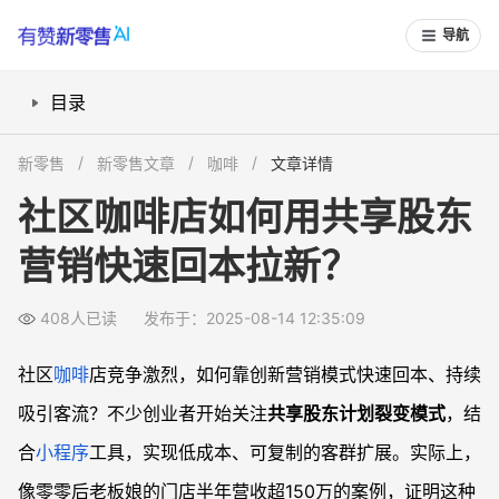
导航
目录
共享股东计划是如何让门店裂变拉新？
新零售
新零售文章
咖啡
文章详情
小程序系统在咖啡店营销中的具体应用优势
社区咖啡店如何用共享股东
会员体系与顾客奖励机制如何助力社区运营？
营销快速回本拉新？
创新活动如何结合裂变与共享股东计划持续引流？
常见问题
408人已读
发布于：2025-08-14 12:35:09
共享股东计划是否适合所有咖啡店？
小程序运营会不会很复杂，老板可以自己上手吗？
社区
咖啡
店竞争激烈，如何靠创新营销模式快速回本、持续
顾客为什么愿意参与共享股东计划？
吸引客流？不少创业者开始关注
共享股东计划裂变模式
，结
如何控制共享股东活动的成本，防止奖励过高？
合
小程序
工具，实现低成本、可复制的客群扩展。实际上，
像零零后老板娘的门店半年营收超150万的案例，证明这种