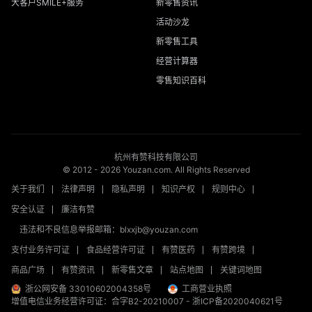
大客户SMILE+服务
新零售资讯
活动沙龙
新零售工具
经营计算器
零售知识百科
杭州有赞科技有限公司
© 2012 -
2026
Youzan.com. All Rights Reserved
关于我们
法律声明
隐私声明
知识产权
规则中心
安全认证
廉洁有赞
违法和不良信息举报邮箱：blxxjb@youzan.com
支付业务许可证
食品经营许可证
有赞医药
有赞跨境
商品广场
有赞资讯
新零售文章
站点地图
关键词地图
浙公网安备 33010602004358号
工商营业执照
增值电信业务经营许可证：合字B2-20210007
-
浙ICP备2020040621号