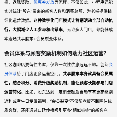
格、返现奖励、
优惠券发放
等流程。不仅如此，小程序还能
实时统计“股东”带来的新客人数和消费总额，为老板提供精
细化运营数据。
这种数字化门店模式让营销活动全部自动执
行，大幅减少人工参与和出错率
。无论多大门店，都能低成
本跑通共享股东+会员裂变体系。
会员体系与顾客奖励机制如何助力社区运营？
社区咖啡店要留住老客，仅靠一次性优惠远远不够。创新
会
员体系
给了门店更多运营空间。
共享股东本身就具备会员属
性，结合积分、消费升级奖励机制，能让顾客长期参与门店
运营转化
。比如，股东达到一定消费额后自动享有更高级别
返利或者生日专属福利，“会员裂变”不仅帮老板不断圈住优
质客群，还能通过口碑传播吸引更多“相似标签”的新客户。