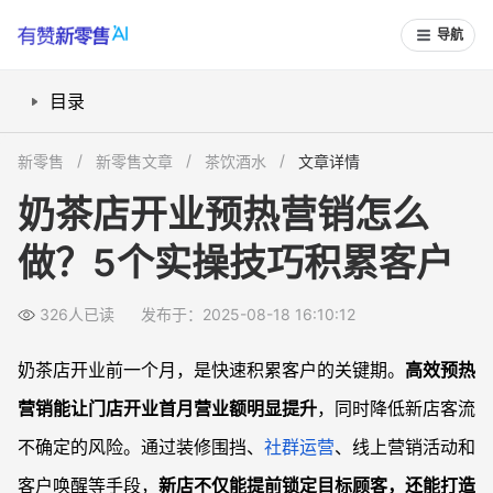
导航
目录
装修围挡如何助力流量储备？
新零售
新零售文章
茶饮酒水
文章详情
社群运营怎么打造私域流量池？
奶茶店开业预热营销怎么
优惠券玩法如何快速锁定首批顾客？
做？5个实操技巧积累客户
创意活动如何拉升门店人气？
客户唤醒该怎么做避免流失？
326人已读
发布于：2025-08-18 16:10:12
常见问题
奶茶店装修期间如何用围挡实现最大化引流？
奶茶店开业前一个月，是快速积累客户的关键期。
高效预热
如何设计社群内容，让新顾客进群后不掉队？
营销能让门店开业首月营业额明显提升
，同时降低新店客流
开业期间优惠券和活动怎么避免恶意薅羊毛？
不确定的风险。通过装修围挡、
社群运营
、线上营销活动和
如何通过后台系统运营实现客户自动唤醒？
客户唤醒等手段，
新店不仅能提前锁定目标顾客，还能打造