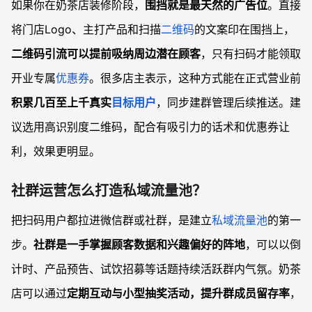
如果你在奶茶店装修阶段，
围挡就是最天然的广告位
。直接
将门店Logo、主打产品和扫描
二维码
的文案印在围挡上，
二维码引流可以提前吸纳周边潜在顾客
，只有扫码才能领取
开业专属
优惠券
。很多店主表示，这种方式能在正式营业前
积累几百至上千真实
目标用户
，同步建群管理后续推送。建
议选用高识别度二维码，配合有吸引力的话术和优惠券让
利，效果更明显。
社群运营怎么打造私域流量池？
把扫码用户都拉进微信群或社群，是建立
私域流量池
的第一
步。
社群是一手掌握顾客数据和兴趣偏好的阵地
，可以以倒
计时、产品预告、试饮招募等话题持续活跃群内气氛。奶茶
店可以通过
定期互动与小型抽奖活动，提升群成员留存率
，