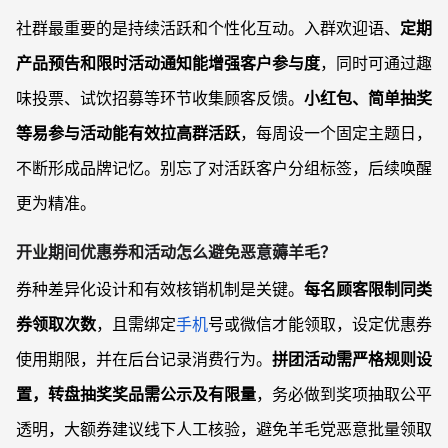
社群最重要的是持续活跃和个性化互动。入群欢迎语、
定期
产品预告和限时活动通知能增强客户参与度
，同时可通过趣
味投票、试饮招募等环节收集顾客反馈。
小红包、简单抽奖
等易参与活动能有效拉高群活跃
，每周设一个固定主题日，
不断形成品牌记忆。别忘了对活跃客户分组标签，后续唤醒
更为精准。
开业期间优惠券和活动怎么避免恶意薅羊毛？
券种差异化设计和有效核销机制是关键。
每名顾客限制同类
券领取次数
，且需绑定
手机
号或微信才能领取，设定优惠券
使用期限，并在后台记录消费行为。
拼团活动需严格规则设
置，转盘抽奖奖品需公示及有限量
，务必做到奖项抽取公平
透明，大额券建议线下人工核验，避免羊毛党恶意批量领取