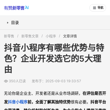
导航
目录
抖音小程序流量入口有哪些？为什么能轻松获客？
新零售
新零售文章
小程序
文章详情
抖音小程序如何提高转化与成交率？
抖音小程序有哪些优势与特
内容营销与私域增长有怎样的创新？
色？企业开发选它的5大理
技术开发和接入难度高吗？
适合哪些业务场景？是否值得从其他平台迁移？
由
常见问题
抖音小程序和微信小程序最大的区别是什么？
350人已读
发布于：2025-09-03 19:33:57
是否需要单独开发，还是可以直接复用现有小程序代码？
无论你是企业主、开发者还是从业市场调研，
在评估是否开
抖音小程序可以和哪些营销玩法结合？
发
抖音
小程序
前，全面了解其独特优势
很有必要。
抖音平台
门店零售商值得开发抖音小程序吗？