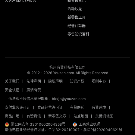
大客户SMILE+服务
新零售资讯
活动沙龙
新零售工具
经营计算器
零售知识百科
杭州有赞科技有限公司
© 2012 -
2026
Youzan.com. All Rights Reserved
关于我们
法律声明
隐私声明
知识产权
规则中心
安全认证
廉洁有赞
违法和不良信息举报邮箱：blxxjb@youzan.com
支付业务许可证
食品经营许可证
有赞医药
有赞跨境
商品广场
有赞资讯
新零售文章
站点地图
关键词地图
浙公网安备 33010602004358号
工商营业执照
增值电信业务经营许可证：合字B2-20210007
-
浙ICP备2020040621号