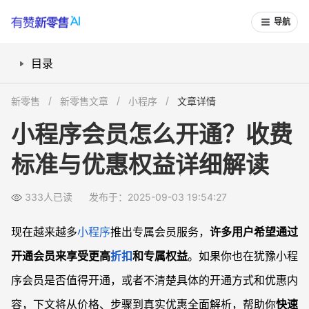
导航
目录
小程序会员开通要多少钱？价格与支付方式揭秘
新零售
新零售文章
小程序
文章详情
会员开通流程复杂吗？详细步骤举例说明
小程序会员怎么开通？收费
小程序会员具体有哪些优惠权益？
标准与优惠权益详细解读
会员值不值得开？什么用户开通最划算
常见问题
333人已读
发布于：2025-09-03 19:54:27
小程序会员开通后可以随时取消自动续费吗？
不同小程序会员权益有区别吗？
现在越来越多
小程序
推出专属会员服务，
许多用户希望通过
会员支付遇到问题怎么办？
开通会员来享受更高
折扣
和专属权益
。如果你也在犹豫小程
开了会员后权益不生效怎么办？
序会员是否值得开通，或者不清楚具体的开通方式和优惠内
容，下文将从价格、步骤到真实优惠全面解析，帮助你
快速