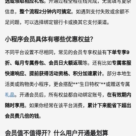
选或领取相应礼包
。开通过程全程在线完成，无需填写复杂
信息，
整个流程2分钟内可搞定
。如遇到支付失败或余额不
足问题，可以选择绑定银行卡或换其它支付渠道。
小程序会员具体有哪些优惠权益？
不同平台设置不尽相同，常见的会员专享权益有
下单专享9
折、每月专属券包、会员日大额返现
等。还有比如
专属客服
快速响应、提前获得活动资格、积分加速累计
。部分本地生
活类或购物类小程序，更会搭配**“生日特权”**或赠送专属
礼品
。开通会员后，所有权益都自动绑定账号，
在有效期内
随时享用
。如果你经常在该平台消费，
累计下来能省下超出
会员费几倍的钱
。
会员值不值得开？什么用户开通最划算