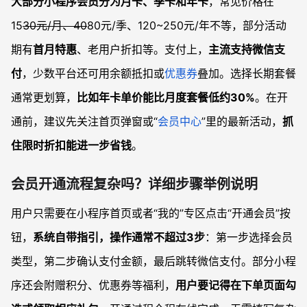
大部分小程序会员分为月卡、季卡和年卡
，常见价格在
15
30元/月、40
80元/季、120~250元/年不等，部分活动
期有
首月特惠
、老用户折扣等。支付上，
主流支持微信支
付
，少数平台还可用余额抵扣或
优惠券
叠加。选择长期套餐
通常更划算，
比如年卡单价能比月度套餐低约30%
。在开
通前，建议先关注首页弹窗或“
会员中心
”里的最新活动，
抓
住限时折扣能进一步省钱
。
会员开通流程复杂吗？详细步骤举例说明
用户只需要在小程序首页或者“我的”专区点击“开通会员”按
钮，
系统自带指引，操作通常不超过3步
：第一步选择会员
类型，第二步确认支付金额，最后跳转微信支付。部分小程
序还会附赠积分、优惠券等福利，
用户要记得在下单页面勾