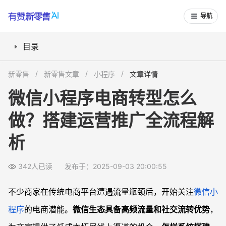
导航
目录
如何快速启动微信小程序电商平台？
新零售
新零售文章
小程序
文章详情
如何在微信生态内引流和获客？
微信小程序电商转型怎么
怎么利用营销工具提升复购和销售额？
做？搭建运营推广全流程解
小程序后台如何实现高效运营和数据管理？
常见问题
析
微信小程序电商和传统电商平台有何本质区别？
搭建微信电商小程序需要哪些技术和资金门槛？
342人已读
发布于：2025-09-03 20:00:55
微信小程序电商能否和线下门店系统联动？
不少商家在传统电商平台遭遇流量瓶颈后，开始关注
微信小
如何持续提升小程序电商的流量和转化率？
程序
的电商潜能。
微信生态具备高频流量和社交流转优势
，