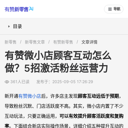
导航
目录
如何利用公众号推送引流互动？
新零售
新零售文章
有赞新零售
文章详情
店铺活动和营销工具怎么玩更有效？
有赞微小店顾客互动怎么
如何用客服功能打造高质量互动体验？
做？5招激活粉丝运营力
顾客评价与晒单引导怎么做？
如何通过社群互动进一步提升活跃度？
361人已读
发布于：2025-09-05 17:26:29
常见问题
顾客互动很少，活动没人参与怎么办？
新开通
有赞微小店
后，许多店主发现
顾客互动远低于预期
，
微小店评论功能怎么用才能带动交流？
导致粉丝沉默、门店活跃度不高。其实，微小店内置了不少
客服系统有哪些提高体验的技巧？
互动玩法，只要正确运用，
可以有效提升顾客活跃度和复购
社群运营具体有哪些引导方法？
率
。下面结合新店实际操作场景，详细介绍五种提升互动的