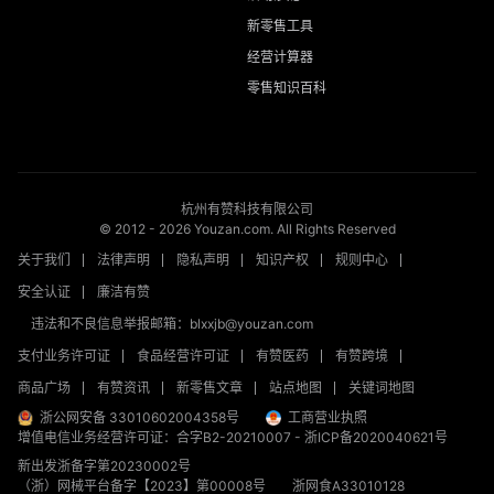
新零售工具
经营计算器
零售知识百科
杭州有赞科技有限公司
© 2012 -
2026
Youzan.com. All Rights Reserved
关于我们
法律声明
隐私声明
知识产权
规则中心
安全认证
廉洁有赞
违法和不良信息举报邮箱：blxxjb@youzan.com
支付业务许可证
食品经营许可证
有赞医药
有赞跨境
商品广场
有赞资讯
新零售文章
站点地图
关键词地图
浙公网安备 33010602004358号
工商营业执照
增值电信业务经营许可证：合字B2-20210007
-
浙ICP备2020040621号
新出发浙备字第20230002号
（浙）网械平台备字【2023】第00008号
浙网食A33010128