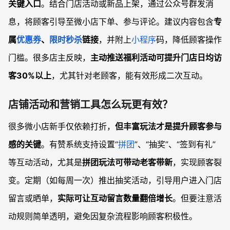
关键入口
。结合门店活动或新品上架，通过公众号群发消
息，将顾客引导至微小店下单、参与评论。建议内容包含
专
属
优惠券
、
限时秒杀
链接
，并附上
小程序
码，降低顾客操作
门槛。很多店主反映，
主动推送福利活动可提升门店日均访
客30%以上
，尤其针对老顾客，能有效形成二次互动。
店铺活动和营销工具怎么玩更有效？
很多微小店新手仅依赖打折，
但丰富玩法才是提升顾客参与
感的关键
。有赞系统支持设置“
拼团
”、“抽奖”、“签到有礼”
等互动活动，尤其是
拼团玩法可带动老客带新
，实现顾客裂
变。定期（如每周一次）推出抽奖活动，引导用户进入门店
留言或晒单，
实际可让互动留言数量翻倍增长
。但要注意活
动规则简单透明，避免因复杂流程影响顾客积极性。