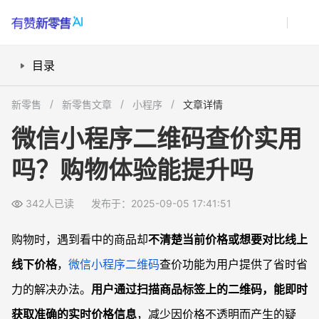
目录
微信小程序扫码查价具体怎么操作？
新零售
新零售文章
小程序
文章详情
查价功能对购物体验有哪些提升？
微信小程序二维码查价实用
查价二维码带来哪些省时省力的实际优势？
吗？购物体验能提升吗
查价数据来源可靠吗？价格会有误差吗？
常见问题
342人已读
发布于：2025-09-05 17:41:51
微信小程序查价功能安全吗？是否会泄露隐私？
线上线下价格同步吗？扫码显示是最新价格吗？
购物时，遇到看中的商品却
不清楚当前价格或想要对比线上
如果扫不出价格页面，可能有哪些原因？
线下价格
，
微信小程序
二维码
查价功能为用户提供了省时省
支持扫码查价的门店多吗？未来覆盖趋势如何？
力的解决办法。
用户通过扫描商品标签上的二维码，能即时
获取准确的实时价格信息
，减少因价格不透明而产生的疑