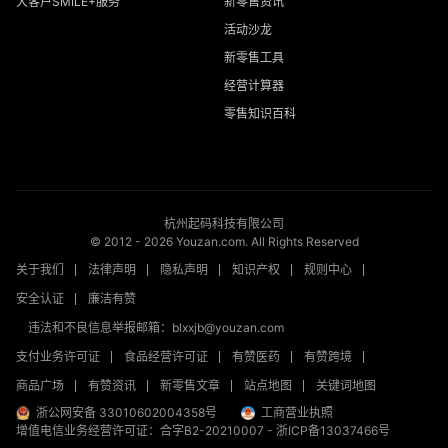
大客户SMILE+服务
新零售资讯
活动沙龙
新零售工具
经营计算器
零售知识百科
杭州起码科技有限公司
© 2012 -
2026
Youzan.com. All Rights Reserved
关于我们
法律声明
隐私声明
知识产权
规则中心
安全认证
廉洁有赞
违法和不良信息举报邮箱：blxxjb@youzan.com
支付业务许可证
食品经营许可证
有赞医药
有赞跨境
商品广场
有赞资讯
新零售文章
站点地图
关键词地图
浙公网安备 33010602004358号
工商营业执照
增值电信业务经营许可证：合字B2-20210007
-
浙ICP备13037466号