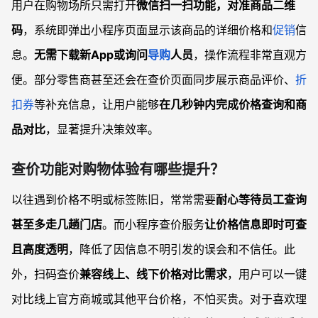
用户在购物场所只需打开
微信扫一扫功能，对准商品二维
码
，系统即弹出小程序页面显示该商品的详细价格和
促销
信
息。
无需下载新App或询问
导购
人员
，操作流程非常直观方
便。部分零售商甚至还会在查价页面同步展示商品评价、
折
扣券
等补充信息，让用户能够
在几秒钟内完成价格查询和商
品对比
，显著提升决策效率。
查价功能对购物体验有哪些提升？
以往遇到价格不明或标签陈旧，常常需要
耐心等待员工查询
甚至多走几趟门店
。而小程序查价服务
让价格信息即时可查
且高度透明
，降低了因信息不明引发的误会和不信任。此
外，扫码查价
兼容线上、线下价格对比需求
，用户可以一键
对比线上官方商城或其他平台价格，不怕买贵。对于喜欢理