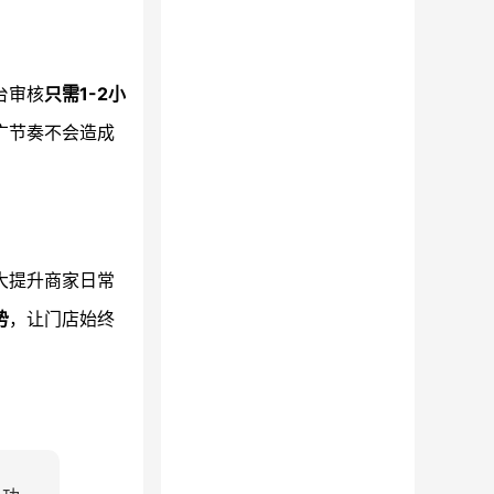
台审核
只需1-2小
广节奏不会造成
大提升商家日常
势
，让门店始终