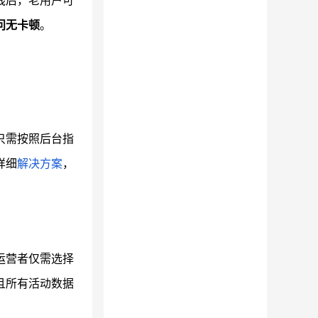
线后，老用户可
问无卡顿
。
只需按照后台指
详细
解决方案
，
运营者仅需选择
且所有活动数据