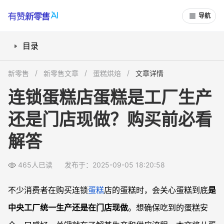
导航
目录
连锁蛋糕店蛋糕都是中央工厂生产吗？
新零售
新零售文章
蛋糕烘焙
文章详情
工厂生产蛋糕的品质如何保证？
连锁蛋糕店蛋糕是工厂生产
门店现做与工厂生产口感有何差别？
还是门店现做？购买前必看
蛋糕定制和健康成分有什么可选项？
连锁蛋糕店和自营蛋糕店有何区别？
解答
常见问题
连锁蛋糕店能买到当天现做的蛋糕吗？
465人已读
发布于：2025-09-05 18:20:58
工厂生产的蛋糕是否不如手工现做健康？
不少消费者在购买连锁
蛋糕
店的蛋糕时，会关心蛋糕到底
是
连锁蛋糕店可以做个性定制吗？
中央工厂统一生产还是在门店现做
。想确保吃到的蛋糕安
如何甄别连锁蛋糕店的蛋糕品质？