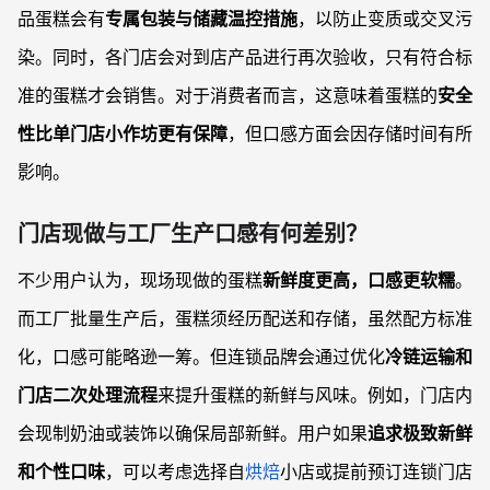
品蛋糕会有
专属包装与储藏温控措施
，以防止变质或交叉污
染。同时，各门店会对到店产品进行再次验收，只有符合标
准的蛋糕才会销售。对于消费者而言，这意味着蛋糕的
安全
性比单门店小作坊更有保障
，但口感方面会因存储时间有所
影响。
门店现做与工厂生产口感有何差别？
不少用户认为，现场现做的蛋糕
新鲜度更高，口感更软糯
。
而工厂批量生产后，蛋糕须经历配送和存储，虽然配方标准
化，口感可能略逊一筹。但连锁品牌会通过优化
冷链运输和
门店二次处理流程
来提升蛋糕的新鲜与风味。例如，门店内
会现制奶油或装饰以确保局部新鲜。用户如果
追求极致新鲜
和个性口味
，可以考虑选择自
烘焙
小店或提前预订连锁门店