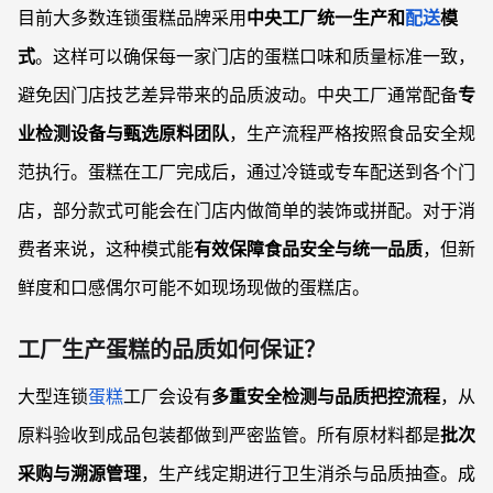
目前大多数连锁蛋糕品牌采用
中央工厂统一生产和
配送
模
式
。这样可以确保每一家门店的蛋糕口味和质量标准一致，
避免因门店技艺差异带来的品质波动。中央工厂通常配备
专
业检测设备与甄选原料团队
，生产流程严格按照食品安全规
范执行。蛋糕在工厂完成后，通过冷链或专车配送到各个门
店，部分款式可能会在门店内做简单的装饰或拼配。对于消
费者来说，这种模式能
有效保障食品安全与统一品质
，但新
鲜度和口感偶尔可能不如现场现做的蛋糕店。
工厂生产蛋糕的品质如何保证？
大型连锁
蛋糕
工厂会设有
多重安全检测与品质把控流程
，从
原料验收到成品包装都做到严密监管。所有原材料都是
批次
采购与溯源管理
，生产线定期进行卫生消杀与品质抽查。成