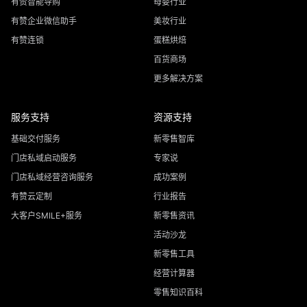
有赞智能导购
母婴行业
有赞企业微信助手
美妆行业
有赞连锁
蛋糕烘焙
百货商场
更多解决方案
服务支持
资源支持
基础交付服务
新零售智库
门店私域启动服务
专家说
门店私域经营咨询服务
成功案例
有赞云定制
行业报告
大客户SMILE+服务
新零售资讯
活动沙龙
新零售工具
经营计算器
零售知识百科