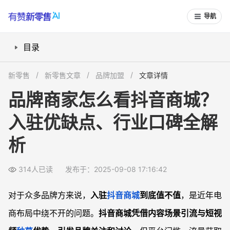
导航
目录
抖音商城为什么吸引品牌方关注？
新零售
新零售文章
品牌加盟
文章详情
哪些行业和品牌更适合经营抖音商城？
品牌商家怎么看抖音商城？
品牌方常见的难题和平台局限是什么？
入驻优缺点、行业口碑全解
真实品牌商家口碑与经验分享
常见问题
析
抖音商城与淘宝、京东等传统电商相比，最大的区别是什么？
品牌方如何判断自己适不适合入驻抖音商城？
314人已读
发布于：2025-09-08 17:16:42
抖音商城的行动回报率（ROI）高吗？值得大规模投入吗？
对于众多品牌方来说，
入驻
抖音商城
到底值不值
，是近年电
平台风险和运营痛点主要体现在哪些方面？
商布局中绕不开的问题。
抖音商城凭借内容场景引流与短视