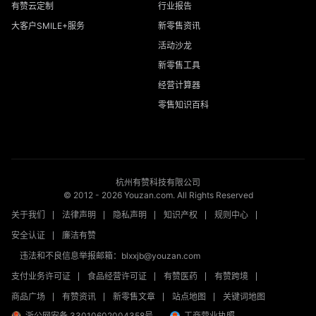
有赞云定制
行业报告
大客户SMILE+服务
新零售资讯
活动沙龙
新零售工具
经营计算器
零售知识百科
杭州有赞科技有限公司
© 2012 -
2026
Youzan.com. All Rights Reserved
关于我们
法律声明
隐私声明
知识产权
规则中心
安全认证
廉洁有赞
违法和不良信息举报邮箱：blxxjb@youzan.com
支付业务许可证
食品经营许可证
有赞医药
有赞跨境
商品广场
有赞资讯
新零售文章
站点地图
关键词地图
浙公网安备 33010602004358号
工商营业执照