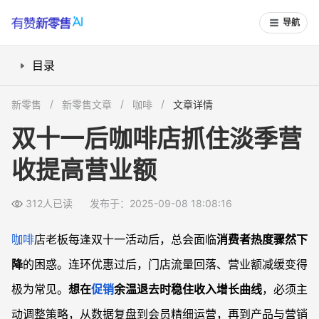
导航
目录
如何复盘双十一活动，挖掘增长动力？
新零售
新零售文章
咖啡
文章详情
用会员体系提升淡季复购，具体怎么做？
双十一后咖啡店抓住淡季营
推出创新单品和场景活动，吸引新客回流
收提高营业额
结合周边资源，拓展门店营收的多元渠道
常见问题
312人已读
发布于：2025-09-08 18:08:16
咖啡店双十一后营业额下滑正常吗？
会员体系运营有没有简单上手的方法？
咖啡
店老板每逢双十一活动后，总会面临
消费者热度骤然下
没有团队策划主题活动，也能吸引新客吗？
降
的困惑。连环优惠过后，门店流量回落、营业额减缓变得
如何评估双十一后运营调整的成效？
极为常见。
想在
促销
余温退去时稳住收入增长曲线
，必须主
动调整策略，从数据复盘到会员精细运营，再到产品与营销