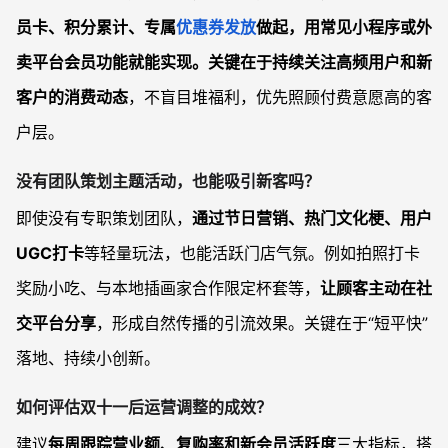
员卡、积分累计、专属
优惠券发放
做起，用常见小程序或外
卖平台会员功能就能实现。关键在于
持续关注高频用户和新
客户的消费动态
，不盲目堆福利，优先照顾付费意愿高的客
户层。
没有团队策划主题活动，也能吸引新客吗？
即使没有专职策划团队，
通过节日营销、热门文化梗、用户
UGC打卡
等轻量玩法，也能活跃门店气氛。例如拍照打卡
奖励小吃、与本地插画家合作限定杯套等，
让顾客主动在社
交平台分享
，形成自然传播的引流效果。关键在于“短平快”
落地、持续小创新。
如何评估双十一后运营调整的成效？
建议
每周跟踪营业额、复购率和新会员活跃度
三大指标，搭