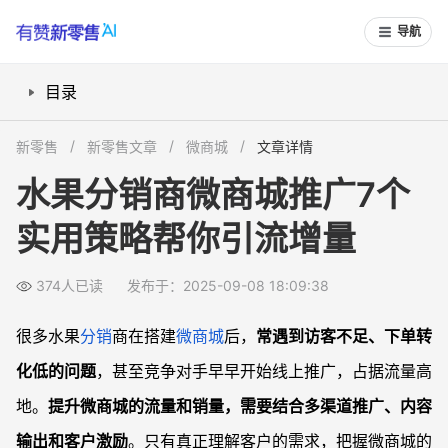
导航
目录
怎样选择适合水果分销的推广渠道？
新零售
新零售文章
微商城
文章详情
促销与活动怎么设计提升转化？
水果分销商微商城推广7个
内容营销怎样打造水果品牌认知？
实用策略帮你引流增量
数据分析与用户运营有哪些增量空间？
如何利用本地社区扩大微商城影响力？
374人已读
发布于：2025-09-08 18:09:38
多渠道联动有哪些可落地做法？
日常运营中，如何制造品牌差异化？
很多水果
分销
商在搭建
微商城
后，
常遇到访客不足、下单转
常见问题
化低的问题
，甚至竞争对手早早开始线上推广，占据流量高
水果分销商推广微商城常遇到哪些难题？
地。
提升微商城的流量和销量，需要结合多渠道推广、内容
微商城活动做多了会影响利润吗？
输出和客户激励
。只有真正理解客户的需求，把握微商城的