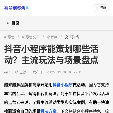
导航
目录
小程序互动活动怎么设计？
新零售
新零售文章
小程序
文章详情
抽奖与福利活动能怎么玩？
抖音小程序能策划哪些活
报名与活动日程怎么承载？
动？主流玩法与场景盘点
电商与限时秒杀活动如何操作？
案例参考与活动效果对比怎么做？
350人已读
发布于：2025-09-08 18:27:15
常见问题
抖音小程序举办抽奖活动有规则限制吗？
越来越多品牌和商家开始用
抖音
小程序
做活动
，因为它支持
小程序报名表单可以自定义内容字段吗？
丰富的互动、营销和转化玩法。对于想在抖音平台发起活动
抖音小程序能实现多场活动同时运行吗？
的运营者来说，
了解主流活动类型和实际案例，有助于快速
活动数据如何复盘和效果评估？
找到适合自己的场景
解决方案
。下文将结合小程序特色，梳