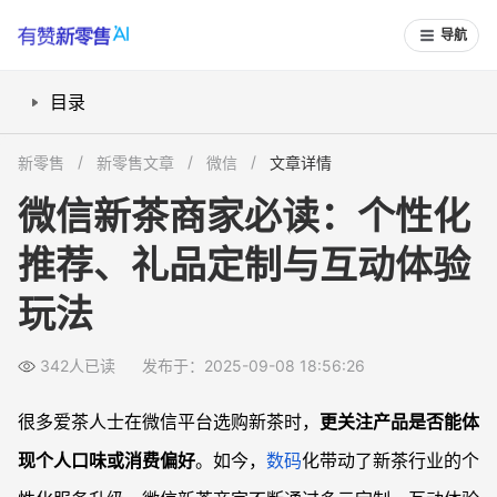
导航
目录
选购环节如何实现个性化推荐？
新零售
新零售文章
微信
文章详情
个性化包装和礼品定制怎么玩？
微信新茶商家必读：个性化
消费过程如何打造专属互动体验？
推荐、礼品定制与互动体验
常见问题
微信新茶平台如何保证定制服务质量？
玩法
个人口味很小众，微信新茶商家能满足吗？
礼盒定制和批量采购都能提供个性化吗？
342人已读
发布于：2025-09-08 18:56:26
微信新茶的互动体验为什么受追捧？
很多爱茶人士在微信平台选购新茶时，
更关注产品是否能体
现个人口味或消费偏好
。如今，
数码
化带动了新茶行业的个