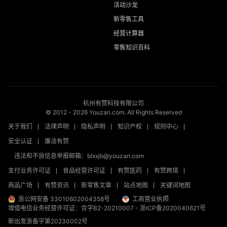
活动沙龙
新零售工具
经营计算器
零售知识百科
杭州有赞科技有限公司
© 2012 -
2026
Youzan.com. All Rights Reserved
关于我们
法律声明
隐私声明
知识产权
规则中心
安全认证
廉洁有赞
违法和不良信息举报邮箱：blxxjb@youzan.com
支付业务许可证
食品经营许可证
有赞医药
有赞跨境
商品广场
有赞资讯
新零售文章
站点地图
关键词地图
浙公网安备 33010602004358号
工商营业执照
增值电信业务经营许可证：合字B2-20210007
-
浙ICP备2020040621号
新出发浙备字第20230002号