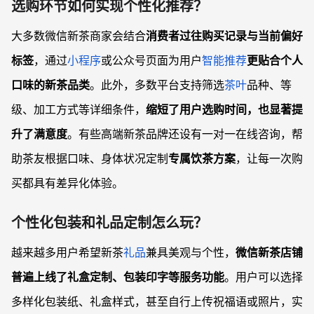
选购环节如何实现个性化推荐？
大多数微信新茶商家会结合
消费者过往购买记录与当前偏好
标签
，通过
小程序
或公众号页面为用户
智能推荐
更贴合个人
口味的新茶品类
。此外，多数平台支持筛选
茶叶
品种、等
级、加工方式等详细条件，
缩短了用户选购时间，也显著提
升了满意度
。有些高端新茶品牌还设有一对一在线咨询，帮
助茶友根据口味、身体状况定制
专属饮茶方案
，让每一次购
买都具有差异化体验。
个性化包装和礼品定制怎么玩？
越来越多用户希望新茶
礼品
兼具美观与个性，
微信新茶店铺
普遍上线了礼盒定制、包装印字等服务功能
。用户可以选择
多样化包装纸、礼盒样式，甚至自行上传祝福语或照片，实