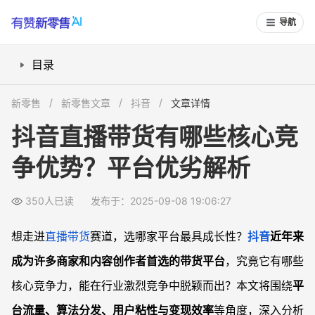
导航
目录
抖音直播流量池为何更容易爆发？
新零售
新零售文章
抖音
文章详情
算法分发机制如何助力带货效率提升？
抖音直播带货有哪些核心竞
用户互动体验有哪些独特亮点？
争优势？平台优劣解析
商品与内容生态如何支持品牌&创作者发展？
商业变现与成长路径是否更有弹性？
350人已读
发布于：2025-09-08 19:06:27
常见问题
抖音直播和淘宝、快手直播相比，流量真的更容易获取吗？
想走进
直播带货
赛道，选哪家平台最具成长性？
抖音
近年来
抖音直播带货的用户是否更容易转化？
成为许多商家和内容创作者首选的带货平台
，究竟它有哪些
品牌和MCN机构在抖音有哪些独特成长机会？
核心竞争力，能在行业激烈竞争中脱颖而出？本文将围绕
平
抖音直播带货变现模型是否更适合个人和小微商家？
台流量、算法分发、用户粘性与变现效率
等角度，深入分析