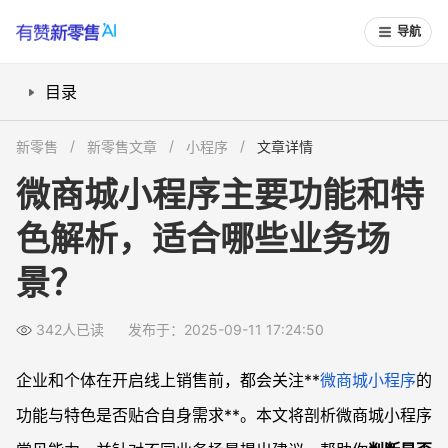
导航
目录
微商城小程序能实现哪些基础销售功能？
新零售
新零售文章
小程序
文章详情
营销与会员功能如何助力拉新复购？
微商城小程序主要功能和特
微信生态优势体现在哪些方面？
色解析，适合哪些业务场
定制开发与SaaS微商城平台有哪些差别？
线上线下一体化经营如何实现？
景？
常见问题
微商城小程序适合哪些类型的商家？
342人已读
发布于：2025-09-11 17:24:50
微商城小程序能否接入自有物流和第三方服务？
企业和个体在开启线上销售前，都会关注**
微商城
小程序
的
我可以用微商城小程序搭建分销体系吗？
功能与特色是否贴合自身需求**。本文将剖析微商城小程序
微商城小程序如何保证数据安全与稳定运营？