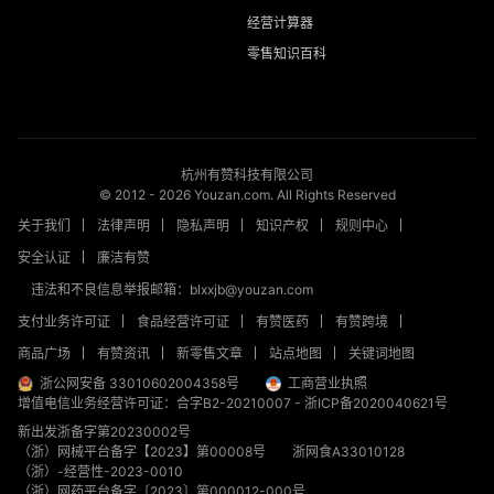
经营计算器
零售知识百科
杭州有赞科技有限公司
© 2012 -
2026
Youzan.com. All Rights Reserved
关于我们
法律声明
隐私声明
知识产权
规则中心
安全认证
廉洁有赞
违法和不良信息举报邮箱：blxxjb@youzan.com
支付业务许可证
食品经营许可证
有赞医药
有赞跨境
商品广场
有赞资讯
新零售文章
站点地图
关键词地图
浙公网安备 33010602004358号
工商营业执照
增值电信业务经营许可证：合字B2-20210007
-
浙ICP备2020040621号
新出发浙备字第20230002号
（浙）网械平台备字【2023】第00008号
浙网食A33010128
（浙）-经营性-2023-0010
（浙）网药平台备字〔2023〕第000012-000号