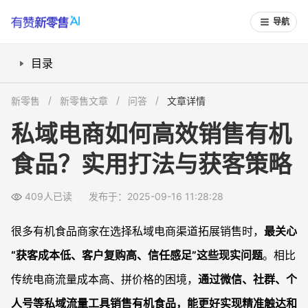
导航
目录
为什么有机食品更适合做私域销售？
新零售
新零售文章
问答
文章详情
如何用微信个人号高效获客及沉淀客户？
私域电商如何高效销售有机
怎么搭建活跃的有机食品私域社群？
食品？实用打法与获客策略
有机食品私域推广有哪些低成本裂变方法？
如何建立有机食品品牌信任与差异化形象？
409人已读
发布于：2025-09-16 11:28:28
常见问题
做有机食品私域销售，新手容易遇到哪些坑？
很多有机食品商家在选择私域电商渠道拓展销售时，
最关心
私域运营如何有效提升有机食品复购率？
“获客成本低、客户复购高、信任感足”这些现实问题
。相比
社群不活跃怎么办？如何唤醒沉默用户？
传统电商流量成本高、拼价格的困境，
通过微信、社群、个
品牌刚起步，如何用有限预算做私域推广？
人号等私域流量工具销售有机食品，能更好实现精准触达和