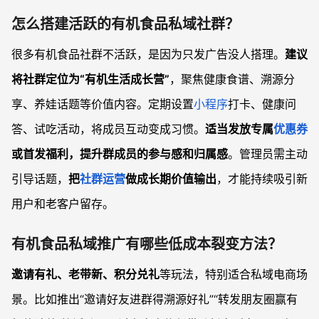
怎么搭建活跃的有机食品私域社群？
很多有机食品社群不活跃，是因为只发广告没人搭理。
建议
将社群定位为“有机生活成长营”
，聚焦健康食谱、溯源分
享、养娃话题等价值内容。定期设置
小程序
打卡、健康问
答、试吃活动，将成员互动变成习惯。
适当发放专属
优惠券
或首发福利，提升群成员的参与感和归属感
。管理员需主动
引导话题，
把
社群运营
做成长期价值输出
，才能持续吸引新
用户和老客户留存。
有机食品私域推广有哪些低成本裂变方法？
邀请有礼、老带新、积分兑礼
等玩法，特别适合私域电商场
景。比如推出“邀请好友进群得溯源好礼”“转发朋友圈赢有