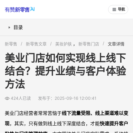
导航
目录
打造专属小程序，联动线上线下预约
新零售
新零售文章
美妆护肤
，
新零售门店
文章详情
推出线上会员储值，线下消费专享权益
美业门店如何实现线上线下
线上内容营销，导流实体门店
结合？提升业绩与客户体验
数字化客户管理，实现精准营销
常见问题
方法
美业门店做线上线下结合需要哪些基本技术支持？
线上会员储值是否安全？客户会担心资金风险吗？
424人已读
发布于：2025-09-16 12:00:41
如何让线下老客户愿意使用线上系统？
美业门店经营者常常苦恼于
线下流量受限、线上渠道难以变
美业门店做线上内容营销，怎么确保有效导流？
现
，其实，只有做到线上线下深度结合，才能
快速提升客户