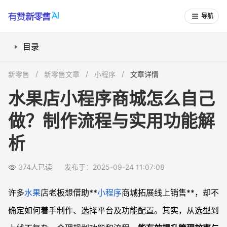
导航
目录
小程序商城制作方式有哪些可选？
新零售
新零售文章
小程序
文章详情
水果店小程序必须配置哪些功能模块？
水果店小程序商城怎么自己
制作水果店小程序需要哪些技术或流程？
做？制作流程与实用功能解
水果店小程序制作成本预算如何评估？
常见问题
析
水果店小程序如何对接配送服务？
能否自己操作上架和管理商品？
374人已读
发布于：2025-09-24 11:07:08
小程序是否支持会员储值与消费统计？
许多
水果
店老板想借助**
小程序
商城拓展线上销售**，却不
制作小程序商城要多长时间能上线？
确定如何着手制作、选择平台及功能配置。其实，从选型到