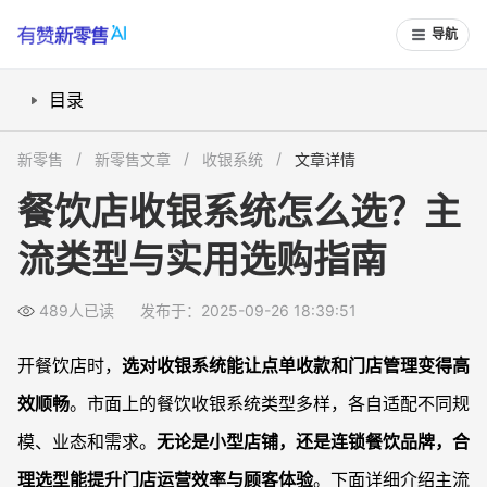
导航
目录
餐饮收银系统有哪些主流类型？
新零售
新零售文章
收银系统
文章详情
怎样判定收银系统的稳定性和扩展能力？
餐饮店收银系统怎么选？主
不同门店规模与业态如何选型？
流类型与实用选购指南
收银系统选购要注意哪些隐形成本？
常见问题
489人已读
发布于：2025-09-26 18:39:51
市场上收银系统的价格差异大，如何衡量性价比？
现有收银系统操作复杂，新员工培训成本太高怎么办？
开餐饮店时，
选对收银系统能让点单收款和门店管理变得高
如何保障收银系统的数据安全和稳定运行？
效顺畅
。市面上的餐饮收银系统类型多样，各自适配不同规
收银系统如何对接外卖、会员储值等扩展功能？
模、业态和需求。
无论是小型店铺，还是连锁餐饮品牌，合
理选型能提升门店运营效率与顾客体验
。下面详细介绍主流