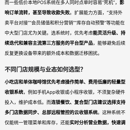
而一些低价本地POS系统在多人同时点单时容易“死机”，
影
响订单流转，甚至导致收款失败
。扩展能力方面，“支持外
卖平台对接”“会员储值和积分营销”“库存自动预警”等功能在
中大型门店尤为关键。选系统时，优先考虑
能灵活升级、持
续迭代和兼容主流第三方服务的平台型产品
，能够避免后续
反复更换设备带来的额外成本和数据迁移困扰。
不同门店规模与业态如何选型？
小吃店和单体咖啡馆优先考虑操作简单、费用低廉的轻量型
收银系统
，例如手机App收银或小程序收银，不须复杂硬件
投入，维护成本低。而
连锁餐饮、复合型门店建议选择支持
多门店数据同步、总部远程管控的云收银系统
。这种系统不
仅能统一管理菜单和库存，还能
实时分析营业数据，快速调