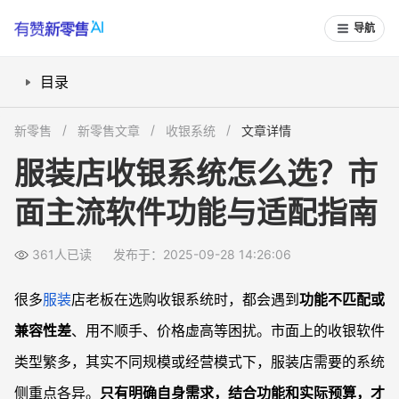
导航
目录
服装店收银软件有哪些主流类型？
新零售
新零售文章
收银系统
文章详情
如何判断服装店收银系统的核心功能？
服装店收银系统怎么选？市
价格、兼容性与售后：选择收银软件时不可忽略的三大因素
面主流软件功能与适配指南
开业新店与老店系统升级，怎样匹配收银软件？
常见问题
361人已读
发布于：2025-09-28 14:26:06
服装店收银软件能同步管理线上线下库存吗？
收银系统升级后老会员数据怎么迁移？
很多
服装
店老板在选购收银系统时，都会遇到
功能不匹配或
不同收银系统的费用差距大，该如何做预算？
兼容性差
、用不顺手、价格虚高等困扰。市面上的收银软件
收银系统是否支持多门店同时管理？
类型繁多，其实不同规模或经营模式下，服装店需要的系统
侧重点各异。
只有明确自身需求，结合功能和实际预算，才